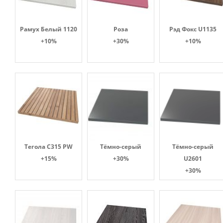
Рамух Белый 1120
Роза
Рэд Фокс U1135
+10%
+30%
+10%
Тегола С315 PW
Тёмно-серый
Тёмно-серый
+15%
+30%
U2601
+30%