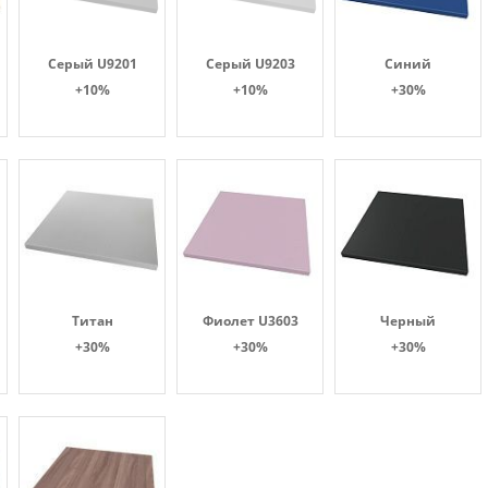
Серый U9201
Серый U9203
Синий
+10%
+10%
+30%
Титан
Фиолет U3603
Черный
+30%
+30%
+30%