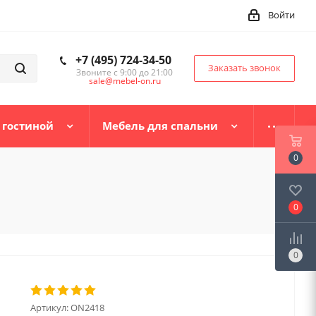
Войти
+7 (495) 724-34-50
Заказать звонок
Звоните с 9:00 до 21:00
sale@mebel-on.ru
 гостиной
Мебель для спальни
0
0
0
Артикул:
ON2418