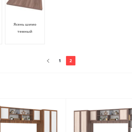
Ясень шимо
темный
1
2