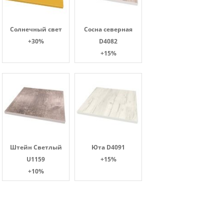
Солнечный свет
Сосна северная
+30%
D4082
+15%
Штейн Светлый
Юта D4091
U1159
+15%
+10%