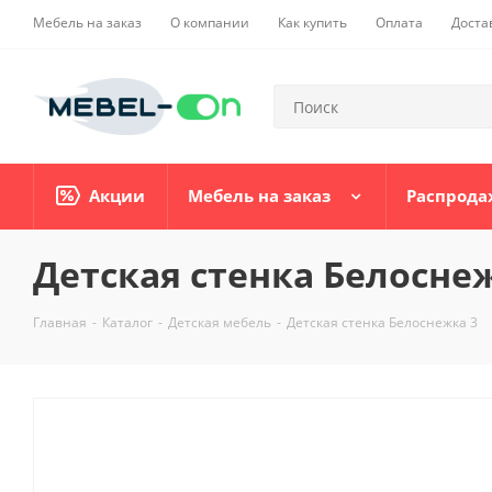
Мебель на заказ
О компании
Как купить
Оплата
Доста
Акции
Мебель на заказ
Распрода
Детская стенка Белосне
Главная
-
Каталог
-
Детская мебель
-
Детская стенка Белоснежка 3