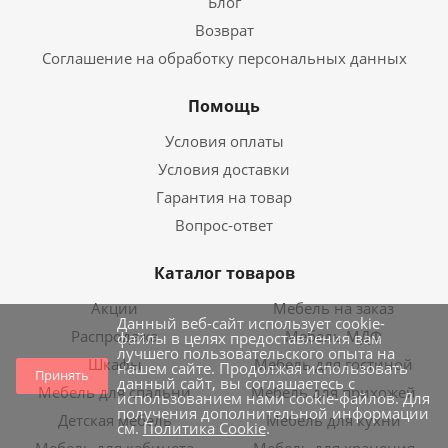
Блог
Возврат
Соглашение на обработку персональных данных
Помощь
Условия оплаты
Условия доставки
Гарантия на товар
Вопрос-ответ
Каталог товаров
Акции
Мебель на заказ
Данный веб-сайт использует cookie-
Распродажа
Мебель МДФ
файлы в целях предоставления вам
лучшего пользовательского опыта на
Шкафы
Мебель для гостиной
нашем сайте. Продолжая использовать
Принять
данный сайт, вы соглашаетесь с
Мебель для спальни
Мебель для прихожей
использованием нами cookie-файлов. Для
получения дополнительной информации
Детская мебель
Мебель для кухни
см.
Политика Cookie
.