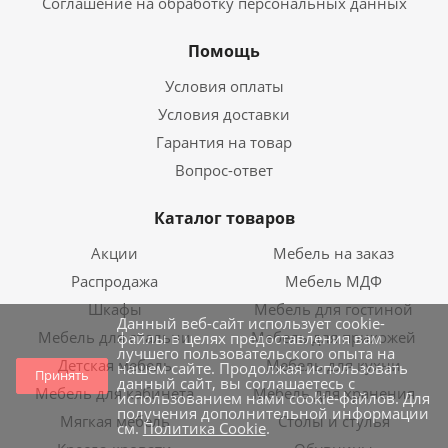
Соглашение на обработку персональных данных
Помощь
Условия оплаты
Условия доставки
Гарантия на товар
Вопрос-ответ
Каталог товаров
Акции
Мебель на заказ
Распродажа
Мебель МДФ
Шкафы
Мебель для гостиной
Данный веб-сайт использует cookie-
Мебель для спальни
Мебель для прихожей
файлы в целях предоставления вам
лучшего пользовательского опыта на
Детская мебель
Мебель для кухни
нашем сайте. Продолжая использовать
Принять
данный сайт, вы соглашаетесь с
Мебель для кабинета
Мебель для хранения
использованием нами cookie-файлов. Для
получения дополнительной информации
Мягкая мебель
Столы и стулья
см.
Политика Cookie
.