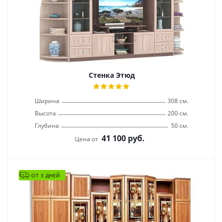
Стенка Этюд
Ширина
308 см.
Высота
200 см.
Глубина
50 см.
41 100
руб.
Цена от
ОТ 3 ДНЕЙ