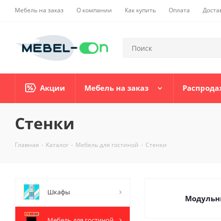
Мебель на заказ
О компании
Как купить
Оплата
Доста
Акции
Мебель на заказ
Распрода
Стенки
Главная
-
Каталог
-
Мебель для гостиной
-
Стенки
Шкафы
Модульн
Мебель для гостиной