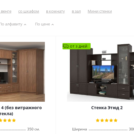
 венге
со шкафом
в комнату
в зал
Мини стенки
По алфавиту
По цене
ОТ 3 ДНЕЙ
 4 (без витражного
Стенка Этюд 2
текла)
350 см.
Ширина
30