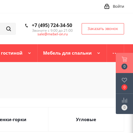
Войти
+7 (495) 724-34-50
Заказать звонок
Звоните с 9:00 до 21:00
sale@mebel-on.ru
 гостиной
Мебель для спальни
0
0
0
енки-горки
Угловые