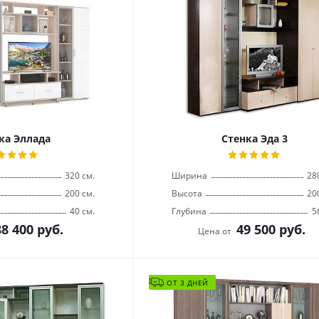
ка Эллада
Стенка Эда 3
320 см.
Ширина
28
200 см.
Высота
20
40 см.
Глубина
5
88 400
руб.
49 500
руб.
Цена от
ОТ 3 ДНЕЙ