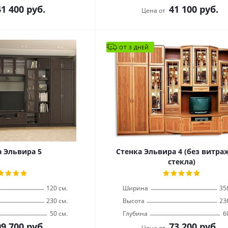
41 400
руб.
41 100
руб.
Цена от
ОТ 3 ДНЕЙ
а Эльвира 5
Стенка Эльвира 4 (без витра
стекла)
120 см.
Ширина
35
230 см.
Высота
23
50 см.
Глубина
6
99 700
руб.
73 200
руб.
Цена от