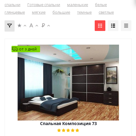
спальни
Готовые спальни
маленькие
белые
глянцевые
мягкие
большие
темные
светлые
ОТ 3 ДНЕЙ
Спальная Композиция 73