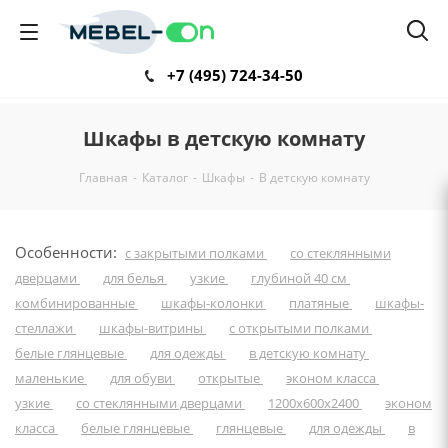
+7 (495) 724-34-50
Шкафы в детскую комнату
Главная
-
Каталог
-
Шкафы
-
В детскую комнату
Особенности:
с закрытыми полками
со стеклянными
дверцами
для белья
узкие
глубиной 40 см
комбинированные
шкафы-колонки
платяные
шкафы-
стеллажи
шкафы-витрины
с открытыми полками
белые глянцевые
для одежды
в детскую комнату
маленькие
для обуви
открытые
эконом класса
узкие
со стеклянными дверцами
1200х600х2400
эконом
класса
белые глянцевые
глянцевые
для одежды
в