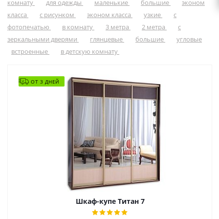
комнату
для одежды
маленькие
большие
эконом
класса
с рисунком
эконом класса
узкие
с
фотопечатью
в комнату
3 метра
2 метра
с
зеркальными дверями
глянцевые
большие
угловые
встроенные
в детскую комнату
ОТ 3 ДНЕЙ
Шкаф-купе Титан 7