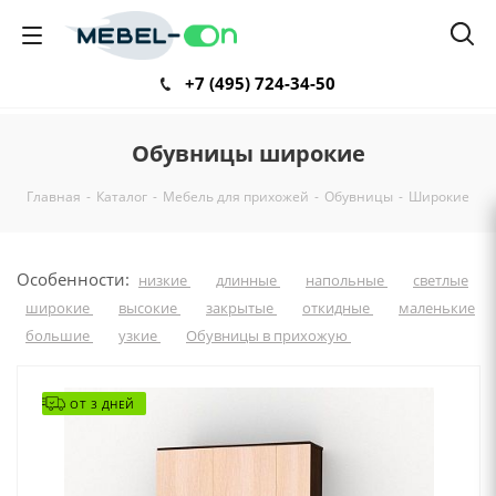
+7 (495) 724-34-50
Обувницы широкие
Главная
-
Каталог
-
Мебель для прихожей
-
Обувницы
-
Широкие
Особенности:
низкие
длинные
напольные
светлые
широкие
высокие
закрытые
откидные
маленькие
большие
узкие
Обувницы в прихожую
ОТ 3 ДНЕЙ