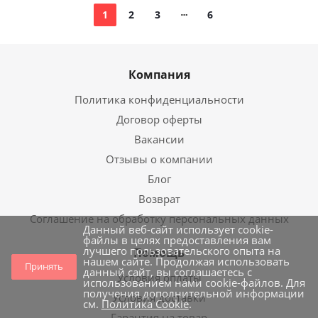
1
2
3
6
Компания
Политика конфиденциальности
Договор оферты
Вакансии
Отзывы о компании
Блог
Возврат
Соглашение на обработку персональных данных
Данный веб-сайт использует cookie-
файлы в целях предоставления вам
лучшего пользовательского опыта на
Помощь
нашем сайте. Продолжая использовать
Принять
данный сайт, вы соглашаетесь с
Условия оплаты
использованием нами cookie-файлов. Для
получения дополнительной информации
Условия доставки
см.
Политика Cookie
.
Гарантия на товар