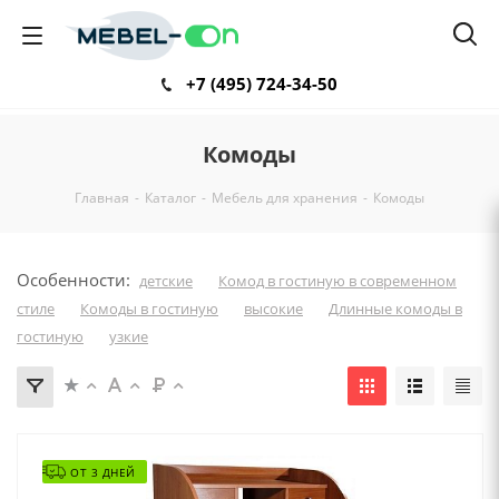
+7 (495) 724-34-50
Комоды
Главная
-
Каталог
-
Мебель для хранения
-
Комоды
Особенности:
детские
Комод в гостиную в современном
стиле
Комоды в гостиную
высокие
Длинные комоды в
гостиную
узкие
ОТ 3 ДНЕЙ