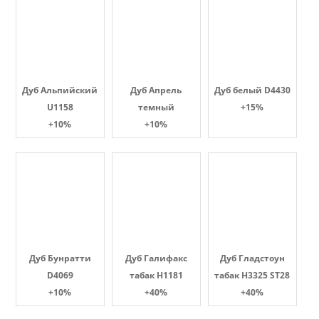
Дуб Альпийский
Дуб Апрель
Дуб белый D4430
U1158
темный
+15%
+10%
+10%
Дуб Бунратти
Дуб Галифакс
Дуб Гладстоун
D4069
табак Н1181
табак H3325 ST28
+10%
+40%
+40%