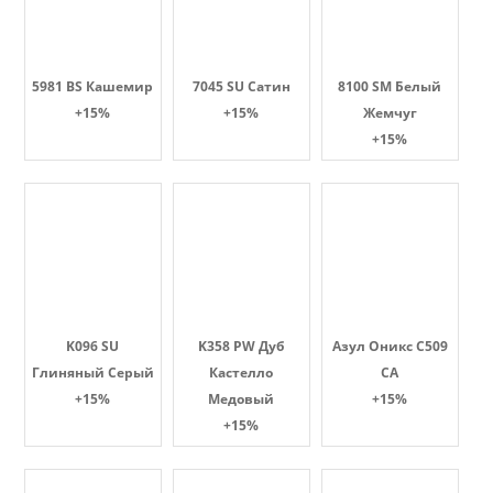
5981 BS Кашемир
7045 SU Сатин
8100 SM Белый
+15%
+15%
Жемчуг
+15%
K096 SU
K358 PW Дуб
Азул Оникс С509
Глиняный Серый
Кастелло
СА
+15%
Медовый
+15%
+15%