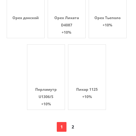
Орех донской
Орех Ликата
Орех Тьеполо
D4087
+10%
+10%
Перламутр
Пикар 1125
U1306/S
+10%
+10%
1
2