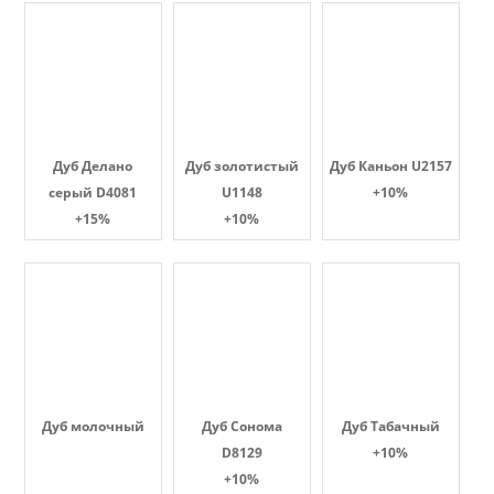
Дуб Делано
Дуб золотистый
Дуб Каньон U2157
серый D4081
U1148
+10%
+15%
+10%
Дуб молочный
Дуб Сонома
Дуб Табачный
D8129
+10%
+10%