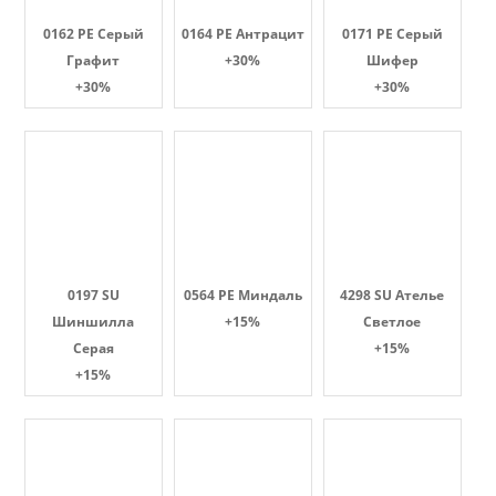
0162 PE Серый
0164 PE Антрацит
0171 PE Серый
Графит
+30%
Шифер
+30%
+30%
0197 SU
0564 PE Миндаль
4298 SU Ателье
Шиншилла
+15%
Светлое
Серая
+15%
+15%