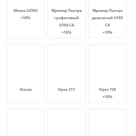
Мокко U2502
Мрамор Пьетра
Мрамор Пьетра
+10%
графитовый
дымчатый U703
U704 CA
CA
+15%
+15%
Ольха
Орех 317
Орех 729
+15%