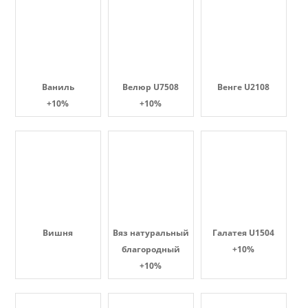
Ваниль
Велюр U7508
Венге U2108
+10%
+10%
Вишня
Вяз натуральный
Галатея U1504
благородный
+10%
+10%