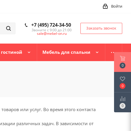
Войти
+7 (495) 724-34-50
Заказать звонок
Звоните с 9:00 до 21:00
sale@mebel-on.ru
 гостиной
Мебель для спальни
0
0
0
оваров или услуг. Во время этого контакта
изации различных задач. В зависимости от