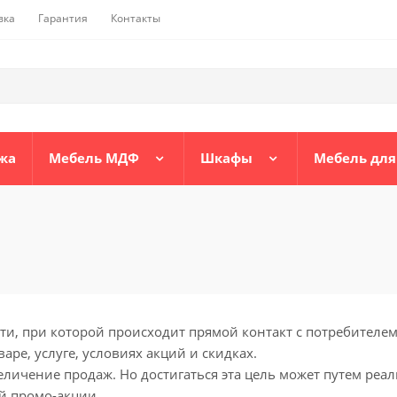
вка
Гарантия
Контакты
жа
Мебель МДФ
Шкафы
Мебель для
, при которой происходит прямой контакт с потребителем т
ре, услуге, условиях акций и скидках.
личение продаж. Но достигаться эта цель может путем реал
й промо-акции.