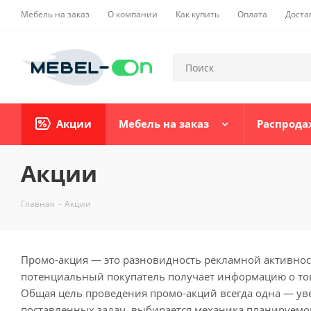
Мебель на заказ
О компании
Как купить
Оплата
Доста
Акции
Мебель на заказ
Распрода
Акции
Главная
-
Акции
Промо-акция — это разновидность рекламной активности
потенциальный покупатель получает информацию о това
Общая цель проведения промо-акций всегда одна — уве
поставленных задач, выбирается механика планируемо