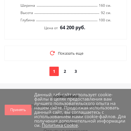
Ширина
160 см.
Высота
92 см.
Глубина
100 см.
64 200
руб.
Цена от
Показать еще
1
2
3
Данный веб-сайт использует cookie-
Компания
файлы в целях предоставления вам
лучшего пользовательского опыта на
Политика конфиденциальности
нашем сайте. Продолжая использовать
Принять
данный сайт, вы соглашаетесь с
Договор оферты
использованием нами cookie-файлов. Для
получения дополнительной информации
Вакансии
см.
Политика Cookie
.
Отзывы о компании