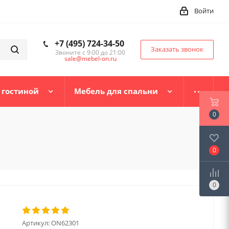
Войти
+7 (495) 724-34-50
Заказать звонок
Звоните с 9:00 до 21:00
sale@mebel-on.ru
 гостиной
Мебель для спальни
0
0
0
Артикул:
ON62301