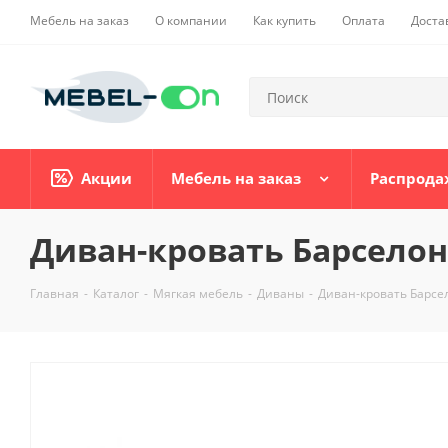
Мебель на заказ
О компании
Как купить
Оплата
Доста
Акции
Мебель на заказ
Распрода
Диван-кровать Барселон
Главная
-
Каталог
-
Мягкая мебель
-
Диваны
-
Диван-кровать Барсе