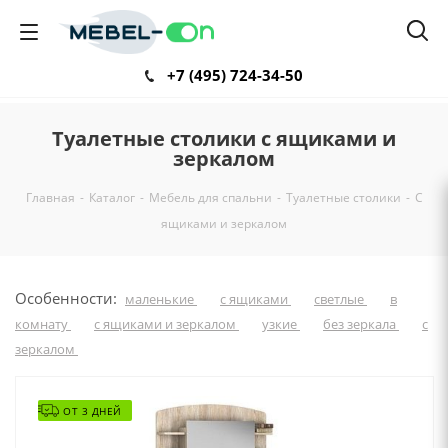
+7 (495) 724-34-50
Туалетные столики с ящиками и
зеркалом
Главная
-
Каталог
-
Мебель для спальни
-
Туалетные столики
-
С
ящиками и зеркалом
Особенности:
маленькие
с ящиками
светлые
в
комнату
с ящиками и зеркалом
узкие
без зеркала
с
зеркалом
ОТ 3 ДНЕЙ