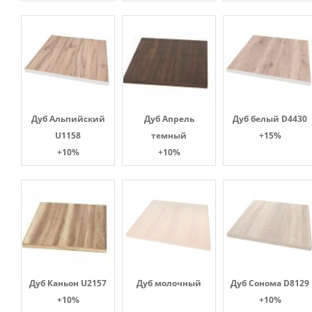
Дуб Альпийский
Дуб Апрель
Дуб белый D4430
U1158
темный
+15%
+10%
+10%
Дуб Каньон U2157
Дуб молочный
Дуб Сонома D8129
+10%
+10%