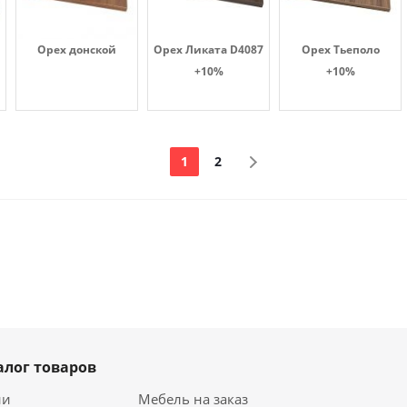
Орех донской
Орех Ликата D4087
Орех Тьеполо
+10%
+10%
1
2
алог товаров
ии
Мебель на заказ