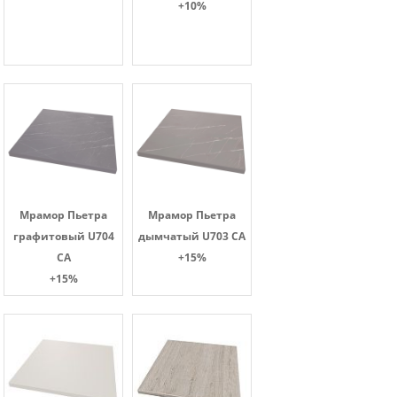
+10%
Мрамор Пьетра
Мрамор Пьетра
графитовый U704
дымчатый U703 CA
CA
+15%
+15%