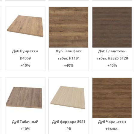
Дуб Бунратти
Дуб Галифакс
Дуб Гладстоун
D4069
табак Н1181
табак H3325 ST28
+10%
+40%
+40%
Дуб Табачный
Дуб феррара 8921
Дуб Чарльстон
+10%
PR
тёмно-