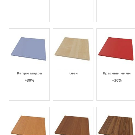
Капри модра
Клен
Красный чили
+30%
+30%