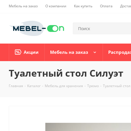
Мебель на заказ
О компании
Как купить
Оплата
Доста
Акции
Мебель на заказ
Распрода
Туалетный стол Силуэт
Главная
-
Каталог
-
Мебель для хранения
-
Трюмо
-
Туалетный стол