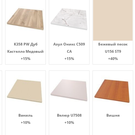
K358 PW Дуб
Азул Оникс С509
Бежевый песок
Кастелло Медовый
СА
U156 ST9
+15%
+15%
+40%
Ваниль
Велюр U7508
Вишня
+10%
+10%