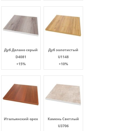
Дуб Делано серый
Дуб золотистый
D4081
U1148
+15%
+10%
Итальянский орех
Камень Светлый
U3706