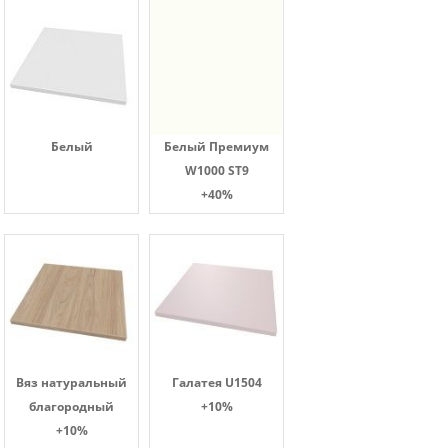
Белый
Белый Премиум
W1000 ST9
+40%
Вяз натуральный
Галатея U1504
благородный
+10%
+10%