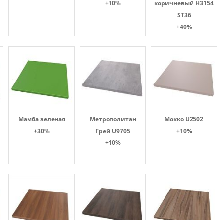
+10%
коричневый H3154
ST36
+40%
Мамба зеленая
Метрополитан
Мокко U2502
+30%
Грей U9705
+10%
+10%