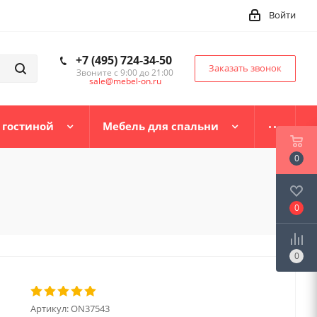
Войти
+7 (495) 724-34-50
Заказать звонок
Звоните с 9:00 до 21:00
sale@mebel-on.ru
 гостиной
Мебель для спальни
0
0
0
Артикул:
ON37543