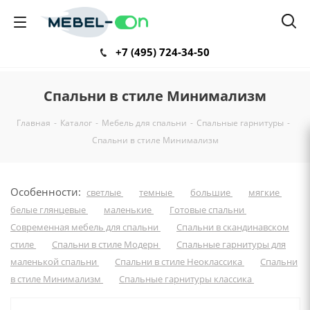
+7 (495) 724-34-50
Спальни в стиле Минимализм
Главная
-
Каталог
-
Мебель для спальни
-
Спальные гарнитуры
-
Спальни в стиле Минимализм
Особенности:
светлые
темные
большие
мягкие
белые глянцевые
маленькие
Готовые спальни
Современная мебель для спальни
Спальни в скандинавском
стиле
Спальни в стиле Модерн
Спальные гарнитуры для
маленькой спальни
Спальни в стиле Неоклассика
Спальни
в стиле Минимализм
Спальные гарнитуры классика