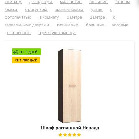
комнату
для одежды
маленькие
большие
эконом
класса
с рисунком
эконом класса
узкие
с
фотопечатью
в комнату
3 метра
2 метра
с
зеркальными дверями
глянцевые
большие
угловые
встроенные
в детскую комнату
ОТ 3 ДНЕЙ
ХИТ ПРОДАЖ
Шкаф распашной Невада