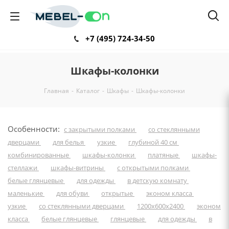
+7 (495) 724-34-50
Шкафы-колонки
Главная
-
Каталог
-
Шкафы
-
Шкафы-колонки
Особенности:
с закрытыми полками
со стеклянными
дверцами
для белья
узкие
глубиной 40 см
комбинированные
шкафы-колонки
платяные
шкафы-
стеллажи
шкафы-витрины
с открытыми полками
белые глянцевые
для одежды
в детскую комнату
маленькие
для обуви
открытые
эконом класса
узкие
со стеклянными дверцами
1200х600х2400
эконом
класса
белые глянцевые
глянцевые
для одежды
в