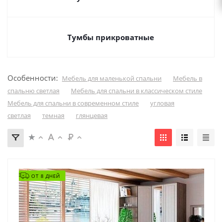
Тумбы прикроватные
Особенности:
Мебель для маленькой спальни
Мебель в
спальню светлая
Мебель для спальни в классическом стиле
Мебель для спальни в современном стиле
угловая
светлая
темная
глянцевая
ОТ 8 ДНЕЙ