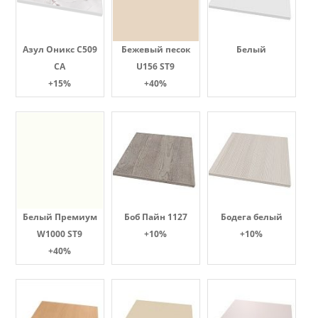
Азул Оникс С509
Бежевый песок
Белый
СА
U156 ST9
+15%
+40%
Белый Премиум
Боб Пайн 1127
Бодега белый
W1000 ST9
+10%
+10%
+40%