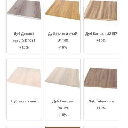
Дуб Делано
Дуб золотистый
Дуб Каньон U2157
серый D4081
U1148
+10%
+15%
+10%
Дуб молочный
Дуб Сонома
Дуб Табачный
D8129
+10%
+10%