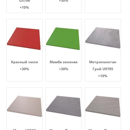
U3706
+30%
+10%
Красный чили
Мамба зеленая
Метрополитан
+30%
+30%
Грей U9705
+10%