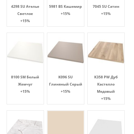
4298 SU Ателье
5981 BS Кашемир
7045 SU Сатин
Светлое
+15%
+15%
+15%
8100 SM Белый
K096 SU
K358 PW Дуб
Жемчуг
Глиняный Серый
Кастелло
+15%
+15%
Медовый
+15%