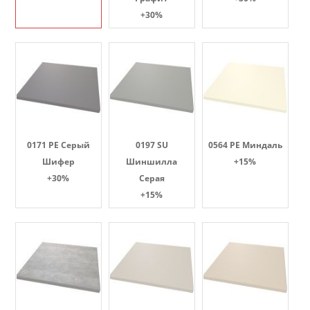
+30%
0171 PE Серый
0197 SU
0564 PE Миндаль
Шифер
Шиншилла
+15%
+30%
Серая
+15%