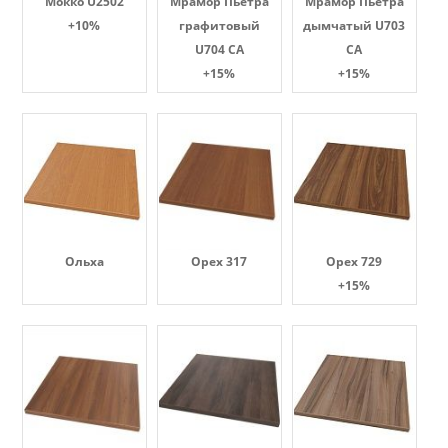
Мокко U2502
Мрамор Пьетра
Мрамор Пьетра
+10%
графитовый
дымчатый U703
U704 CA
CA
+15%
+15%
Ольха
Орех 317
Орех 729
+15%