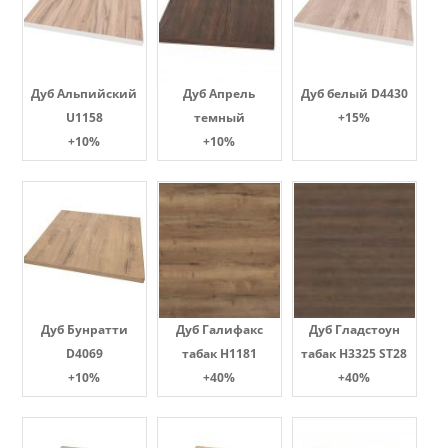
Дуб Альпийский
Дуб Апрель
Дуб белый D4430
U1158
темный
+15%
+10%
+10%
Дуб Бунратти
Дуб Галифакс
Дуб Гладстоун
D4069
табак Н1181
табак H3325 ST28
+10%
+40%
+40%