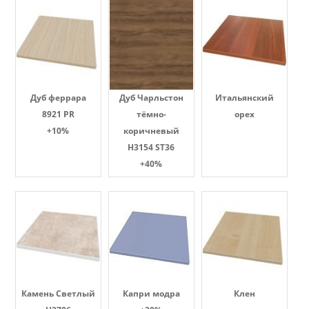
Дуб феррара
Дуб Чарльстон
Итальянский
8921 PR
тёмно-
орех
+10%
коричневый
H3154 ST36
+40%
Камень Светлый
Капри модра
Клен