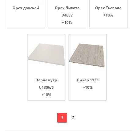
Орех донской
Орех Ликата
Орех Тьеполо
D4087
+10%
+10%
Перламутр
Пикар 1125
U1306/S
+10%
+10%
1
2