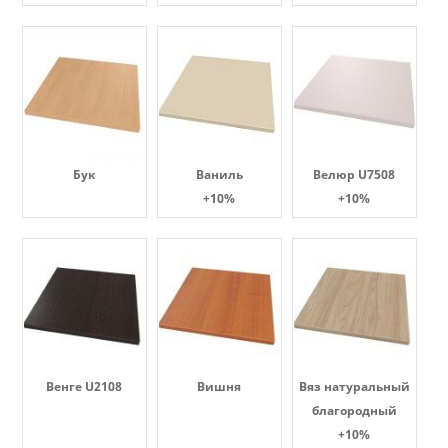
Бук
Ваниль
Велюр U7508
+10%
+10%
Венге U2108
Вишня
Вяз натуральный
благородный
+10%