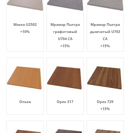
Мокко U2502
Мрамор Пьетра
Мрамор Пьетра
+10%
графитовый
дымчатый U703
U704 CA
CA
+15%
+15%
Ольха
Орех 317
Орех 729
+15%