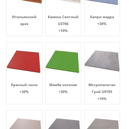
Итальянский
Камень Светлый
Капри модра
орех
U3706
+30%
+10%
Красный чили
Мамба зеленая
Метрополитан
+30%
+30%
Грей U9705
+10%