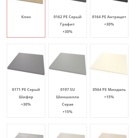
Клен
0162 PE Серый
0164 PE Антрацит
Графит
+30%
+30%
0171 PE Серый
0197 SU
0564 PE Миндаль
Шифер
Шиншилла
+15%
+30%
Серая
+15%