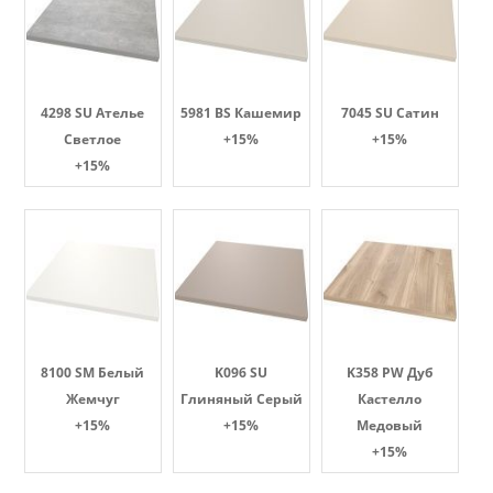
4298 SU Ателье
5981 BS Кашемир
7045 SU Сатин
Светлое
+15%
+15%
+15%
8100 SM Белый
K096 SU
K358 PW Дуб
Жемчуг
Глиняный Серый
Кастелло
+15%
+15%
Медовый
+15%