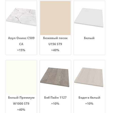
Азул Оникс С509
Бежевый песок
Белый
СА
U156 ST9
+15%
+40%
Белый Премиум
Боб Пайн 1127
Бодега белый
W1000 ST9
+10%
+10%
+40%