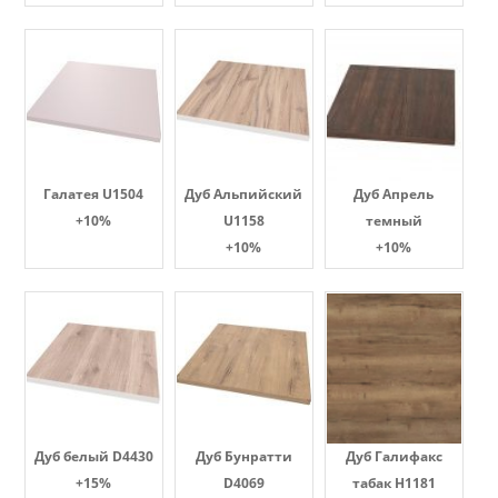
Галатея U1504
Дуб Альпийский
Дуб Апрель
+10%
U1158
темный
+10%
+10%
Дуб белый D4430
Дуб Бунратти
Дуб Галифакс
+15%
D4069
табак Н1181