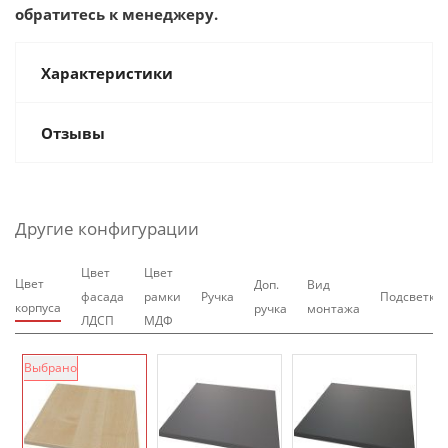
обратитесь к менеджеру.
Характеристики
Отзывы
Другие конфигурации
Цвет
Цвет
Цвет
Доп.
Вид
фасада
рамки
Ручка
Подсветка
корпуса
ручка
монтажа
ЛДСП
МДФ
Выбрано