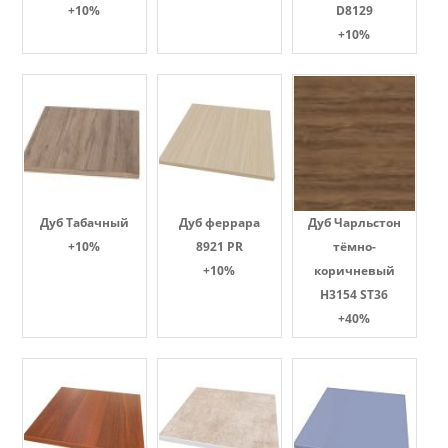
+10%
D8129
+10%
Дуб Табачный
Дуб феррара
Дуб Чарльстон
+10%
8921 PR
тёмно-
+10%
коричневый
H3154 ST36
+40%