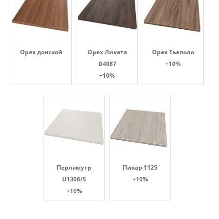
Орех донской
Орех Ликата
Орех Тьеполо
D4087
+10%
+10%
Перламутр
Пикар 1125
U1306/S
+10%
+10%