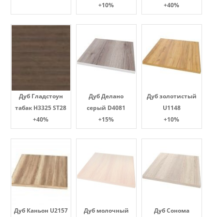
+10%
+40%
Дуб Гладстоун
Дуб Делано
Дуб золотистый
табак H3325 ST28
серый D4081
U1148
+40%
+15%
+10%
Дуб Каньон U2157
Дуб молочный
Дуб Сонома