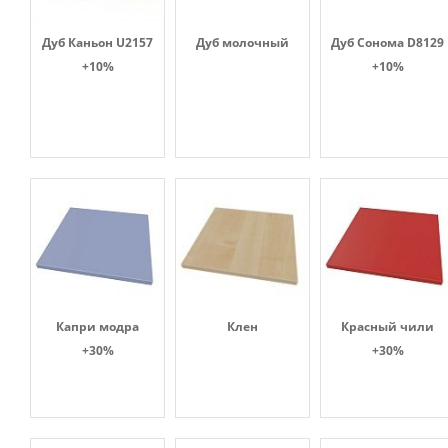
Дуб Каньон U2157
Дуб молочный
Дуб Сонома D8129
+10%
+10%
Капри модра
Клен
Красный чили
+30%
+30%