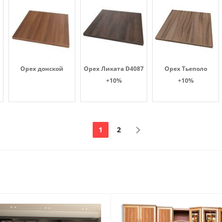
Орех донской
Орех Ликата D4087
Орех Тьеполо
+10%
+10%
1
2