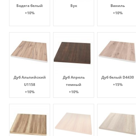
Бодега белый
Бук
Ваниль
+10%
+10%
Дуб Альпийский
Дуб Апрель
Дуб белый D4430
U1158
темный
+15%
+10%
+10%