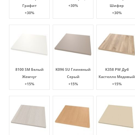
Графит
+30%
Шифер
+30%
+30%
8100 SM Белый
K096 SU Глиняный
K358 PW Дуб
Жемчуг
Серый
Кастелло Медовый
+15%
+15%
+15%