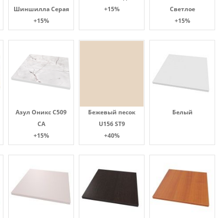
Шиншилла Серая
+15%
Светлое
+15%
+15%
Азул Оникс С509
Бежевый песок
Белый
СА
U156 ST9
+15%
+40%