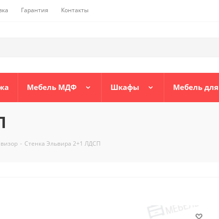
вка
Гарантия
Контакты
жа
Мебель МДФ
Шкафы
Мебель для
П
евизор
-
Стенка Эльвира 2+1 ЛДСП