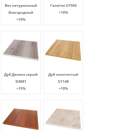
Вяз натуральный
Галатея U1504
благородный
+10%
+10%
Дуб Делано серый
Дуб золотистый
D4081
U1148
+15%
+10%