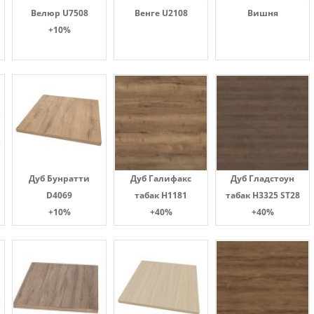
Велюр U7508
Венге U2108
Вишня
+10%
Дуб Бунратти
Дуб Галифакс
Дуб Гладстоун
D4069
табак Н1181
табак H3325 ST28
+10%
+40%
+40%