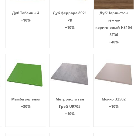
Дуб Табачный
Дуб феррара 8921
Дуб Чарльстон
+10%
PR
тёмно-
+10%
коричневый H3154
ST36
+40%
Мамба зеленая
Метрополитан
Мокко U2502
+30%
Грей U9705
+10%
+10%