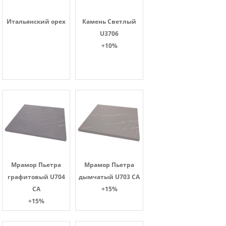
Итальянский орех
Камень Светлый
U3706
+10%
Мрамор Пьетра
Мрамор Пьетра
графитовый U704
дымчатый U703 CA
CA
+15%
+15%