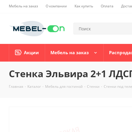
Мебель на заказ
О компании
Как купить
Оплата
Доста
Акции
Мебель на заказ
Распрода
Стенка Эльвира 2+1 ЛДС
Главная
-
Каталог
-
Мебель для гостиной
-
Стенки
-
Стенки под тел