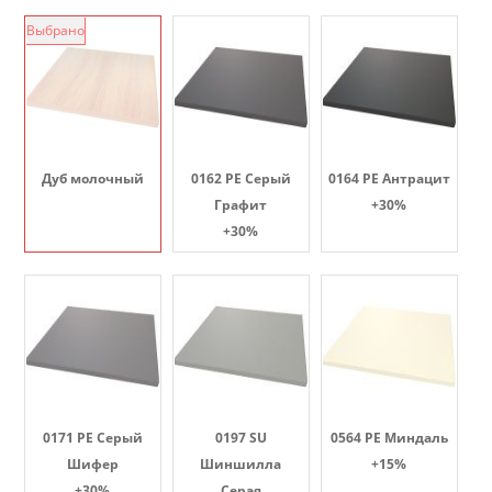
Выбрано
Дуб молочный
0162 PE Серый
0164 PE Антрацит
Графит
+30%
+30%
0171 PE Серый
0197 SU
0564 PE Миндаль
Шифер
Шиншилла
+15%
+30%
Серая