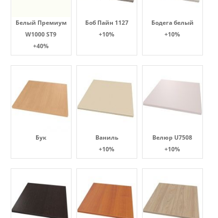
Белый Премиум
Боб Пайн 1127
Бодега белый
W1000 ST9
+10%
+10%
+40%
Бук
Ваниль
Велюр U7508
+10%
+10%