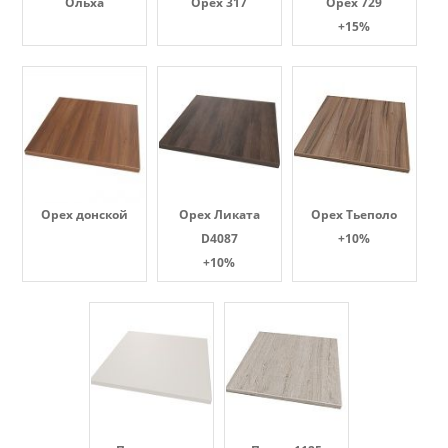
Ольха
Орех 317
Орех 729
+15%
Орех донской
Орех Ликата
Орех Тьеполо
D4087
+10%
+10%