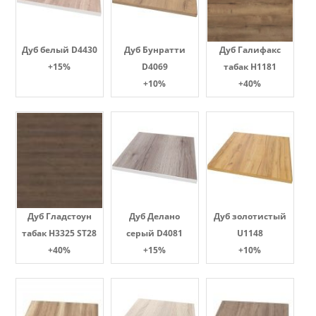
Дуб белый D4430
Дуб Бунратти
Дуб Галифакс
+15%
D4069
табак Н1181
+10%
+40%
Дуб Гладстоун
Дуб Делано
Дуб золотистый
табак H3325 ST28
серый D4081
U1148
+40%
+15%
+10%