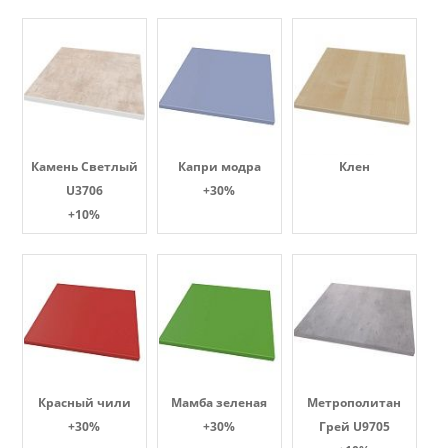
Камень Светлый
Капри модра
Клен
U3706
+30%
+10%
Красный чили
Мамба зеленая
Метрополитан
+30%
+30%
Грей U9705