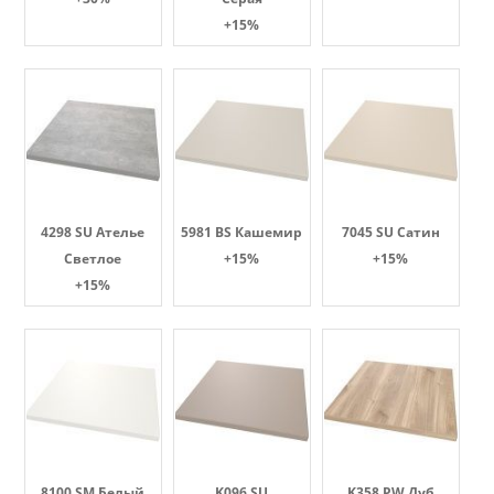
+15%
4298 SU Ателье
5981 BS Кашемир
7045 SU Сатин
Светлое
+15%
+15%
+15%
8100 SM Белый
K096 SU
K358 PW Дуб