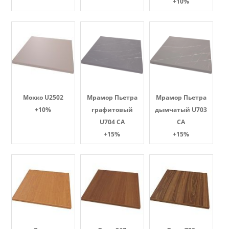
+10%
Мокко U2502
Мрамор Пьетра
Мрамор Пьетра
+10%
графитовый
дымчатый U703
U704 CA
CA
+15%
+15%