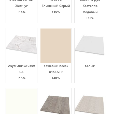
Жемчуг
Глиняный Серый
Кастелло
+15%
+15%
Медовый
+15%
Азул Оникс С509
Бежевый песок
Белый
СА
U156 ST9
+15%
+40%