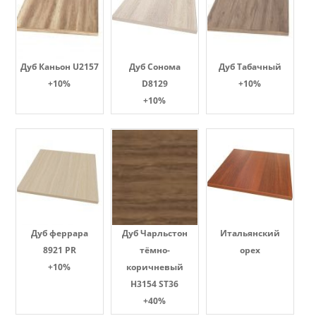
Дуб Каньон U2157
Дуб Сонома
Дуб Табачный
+10%
D8129
+10%
+10%
Дуб феррара
Дуб Чарльстон
Итальянский
8921 PR
тёмно-
орех
+10%
коричневый
H3154 ST36
+40%