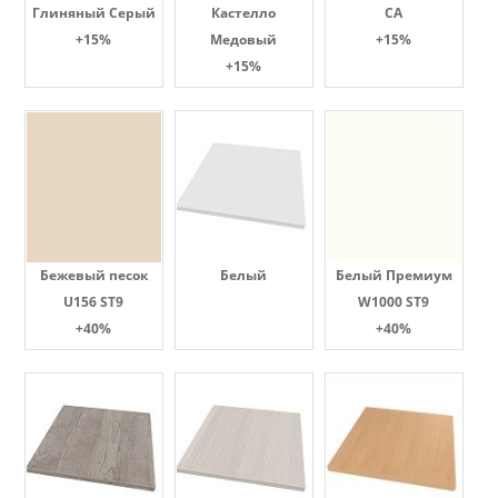
Глиняный Серый
Кастелло
СА
+15%
Медовый
+15%
+15%
Бежевый песок
Белый
Белый Премиум
U156 ST9
W1000 ST9
+40%
+40%