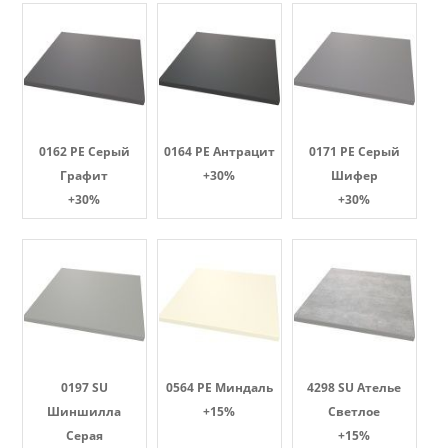
0162 PE Серый
0164 PE Антрацит
0171 PE Серый
Графит
+30%
Шифер
+30%
+30%
0197 SU
0564 PE Миндаль
4298 SU Ателье
Шиншилла
+15%
Светлое
Серая
+15%