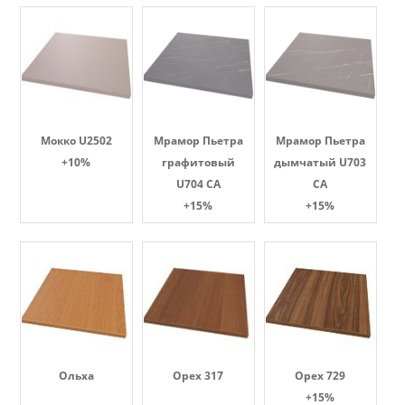
Мокко U2502
Мрамор Пьетра
Мрамор Пьетра
+10%
графитовый
дымчатый U703
U704 CA
CA
+15%
+15%
Ольха
Орех 317
Орех 729
+15%