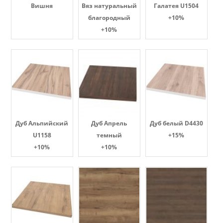
Вишня
Вяз натуральный
Галатея U1504
благородный
+10%
+10%
Дуб Альпийский
Дуб Апрель
Дуб белый D4430
U1158
темный
+15%
+10%
+10%