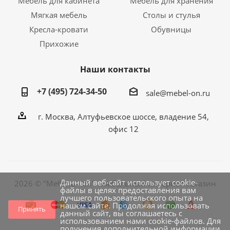
Мебель для кабинета
Мебель для хранения
Мягкая мебель
Столы и стулья
Кресла-кровати
Обувницы
Прихожие
Наши контакты
+7 (495) 724-34-50
sale@mebel-on.ru
г. Москва, Алтуфьевское шоссе, владение 54,
офис 12
Данный веб-сайт использует cookie-
2026 © "Мебель - он" - мебельный интернет магазин
файлы в целях предоставления вам
лучшего пользовательского опыта на
нашем сайте. Продолжая использовать
Принять
данный сайт, вы соглашаетесь с
использованием нами cookie-файлов. Для
получения дополнительной информации