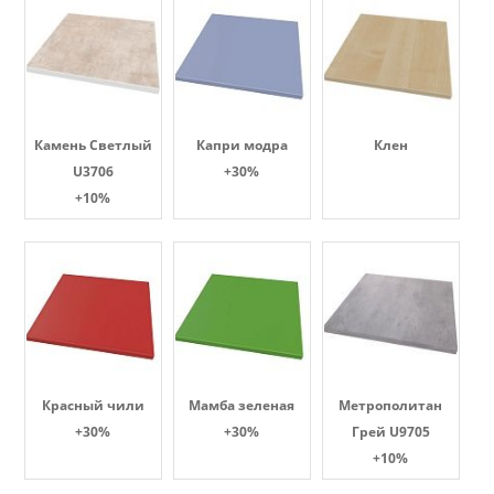
Камень Светлый
Капри модра
Клен
U3706
+30%
+10%
Красный чили
Мамба зеленая
Метрополитан
+30%
+30%
Грей U9705
+10%