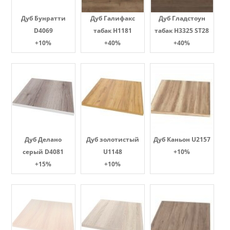
Дуб Бунратти
Дуб Галифакс
Дуб Гладстоун
D4069
табак Н1181
табак H3325 ST28
+10%
+40%
+40%
Дуб Делано
Дуб золотистый
Дуб Каньон U2157
серый D4081
U1148
+10%
+15%
+10%