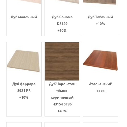
Дуб молочный
Дуб Сонома
Дуб Табачный
D8129
+10%
+10%
Дуб феррара
Дуб Чарльстон
Итальянский
8921 PR
тёмно-
орех
+10%
коричневый
H3154 ST36
+40%