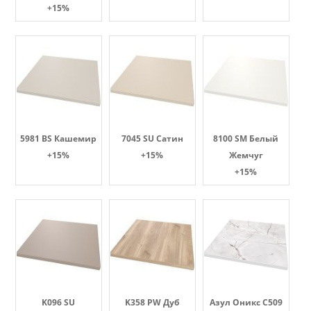
+15%
5981 BS Кашемир
7045 SU Сатин
8100 SM Белый
+15%
+15%
Жемчуг
+15%
K096 SU
K358 PW Дуб
Азул Оникс С509