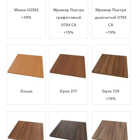
Мокко U2502
Мрамор Пьетра
Мрамор Пьетра
+10%
графитовый
дымчатый U703
U704 CA
CA
+15%
+15%
Ольха
Орех 317
Орех 729
+15%