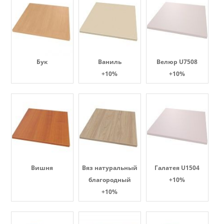
Бук
Ваниль
Велюр U7508
+10%
+10%
Вишня
Вяз натуральный
Галатея U1504
благородный
+10%
+10%