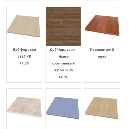
Дуб феррара
Дуб Чарльстон
Итальянский
8921 PR
тёмно-
орех
+10%
коричневый
H3154 ST36
+40%