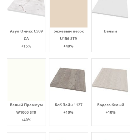
Азул Оникс С509
Бежевый песок
Белый
СА
U156 ST9
+15%
+40%
Белый Премиум
Боб Пайн 1127
Бодега белый
W1000 ST9
+10%
+10%
+40%