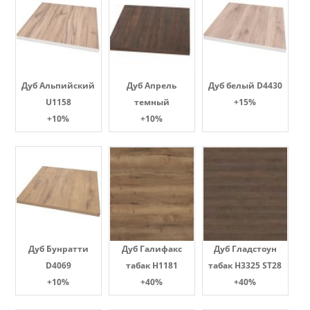
Дуб Альпийский
Дуб Апрель
Дуб белый D4430
U1158
темный
+15%
+10%
+10%
Дуб Бунратти
Дуб Галифакс
Дуб Гладстоун
D4069
табак Н1181
табак H3325 ST28
+10%
+40%
+40%