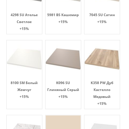
4298 SU Ателье
5981 BS Кашемир
7045 SU Сатин
Светлое
+15%
+15%
+15%
8100 SM Белый
K096 SU
K358 PW Дуб
Жемчуг
Глиняный Серый
Кастелло
+15%
+15%
Медовый
+15%