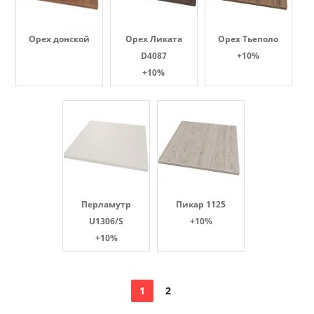
Орех донской
Орех Ликата
Орех Тьеполо
D4087
+10%
+10%
Перламутр
Пикар 1125
U1306/S
+10%
+10%
1
2