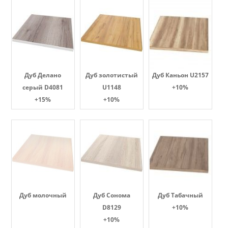
Дуб Делано
Дуб золотистый
Дуб Каньон U2157
серый D4081
U1148
+10%
+15%
+10%
Дуб молочный
Дуб Сонома
Дуб Табачный
D8129
+10%
+10%