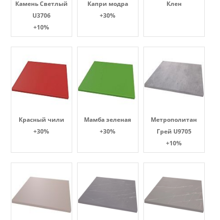
Камень Светлый
Капри модра
Клен
U3706
+30%
+10%
Красный чили
Мамба зеленая
Метрополитан
+30%
+30%
Грей U9705
+10%