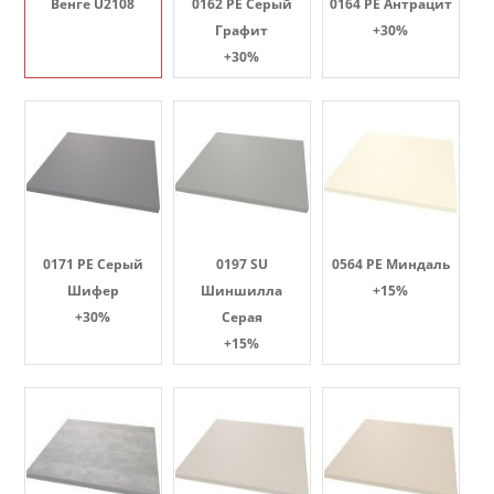
Венге U2108
0162 PE Серый
0164 PE Антрацит
Графит
+30%
+30%
0171 PE Серый
0197 SU
0564 PE Миндаль
Шифер
Шиншилла
+15%
+30%
Серая
+15%