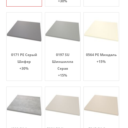
+30%
0171 PE Серый
0197 SU
0564 PE Миндаль
Шифер
Шиншилла
+15%
+30%
Серая
+15%