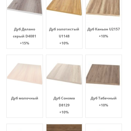
Дуб Делано
Дуб золотистый
Дуб Каньон U2157
серый D4081
U1148
+10%
+15%
+10%
Дуб молочный
Дуб Сонома
Дуб Табачный
D8129
+10%
+10%