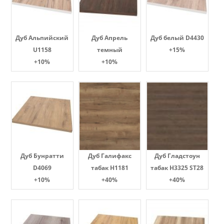
Дуб Альпийский
Дуб Апрель
Дуб белый D4430
U1158
темный
+15%
+10%
+10%
Дуб Бунратти
Дуб Галифакс
Дуб Гладстоун
D4069
табак Н1181
табак H3325 ST28
+10%
+40%
+40%