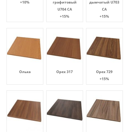
+10%
графитовый
дымчатый U703
U704 CA
CA
+15%
+15%
Ольха
Орех 317
Орех 729
+15%