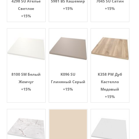
4298 SU Ателье
5981 BS Кашемир
7045 SU Сатин
Светлое
+15%
+15%
+15%
8100 SM Белый
K096 SU
K358 PW Дуб
Жемчуг
Глиняный Серый
Кастелло
+15%
+15%
Медовый
+15%