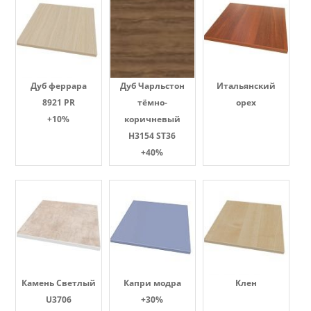
Дуб феррара
Дуб Чарльстон
Итальянский
8921 PR
тёмно-
орех
+10%
коричневый
H3154 ST36
+40%
Камень Светлый
Капри модра
Клен
U3706
+30%