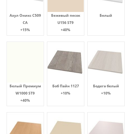
Азул Оникс С509
Бежевый песок
Белый
СА
U156 ST9
+15%
+40%
Белый Премиум
Боб Пайн 1127
Бодега белый
W1000 ST9
+10%
+10%
+40%