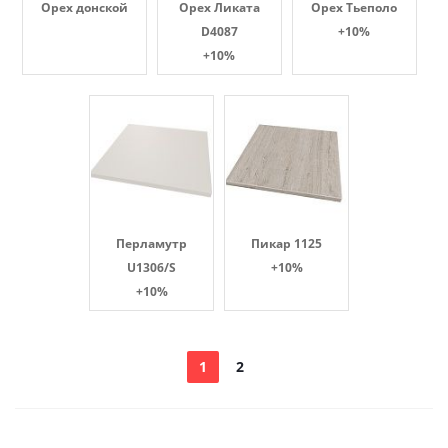
Орех донской
Орех Ликата
Орех Тьеполо
D4087
+10%
+10%
Перламутр
Пикар 1125
U1306/S
+10%
+10%
1
2