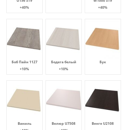
U156 ST9
W1000 ST9
+40%
+40%
Боб Пайн 1127
Бодега белый
Бук
+10%
+10%
Ваниль
Велюр U7508
Венге U2108