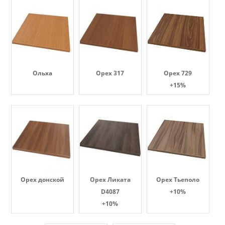
Ольха
Орех 317
Орех 729
+15%
Орех донской
Орех Ликата
Орех Тьеполо
D4087
+10%
+10%