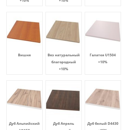
+10%
+10%
Вишня
Вяз натуральный
Галатея U1504
благородный
+10%
+10%
Дуб Альпийский
Дуб Апрель
Дуб белый D4430