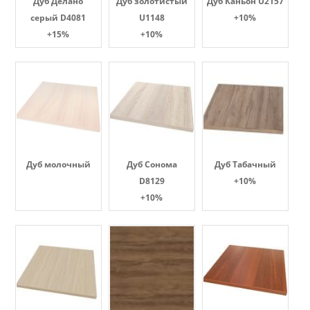
Дуб Делано
Дуб золотистый
Дуб Каньон U2157
серый D4081
U1148
+10%
+15%
+10%
Дуб молочный
Дуб Сонома
Дуб Табачный
D8129
+10%
+10%