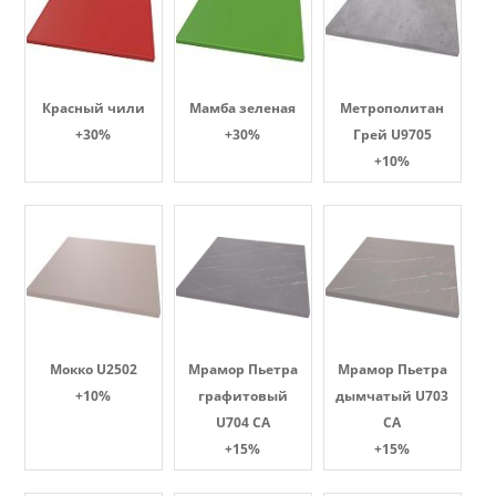
Красный чили
Мамба зеленая
Метрополитан
+30%
+30%
Грей U9705
+10%
Мокко U2502
Мрамор Пьетра
Мрамор Пьетра
+10%
графитовый
дымчатый U703
U704 CA
CA
+15%
+15%