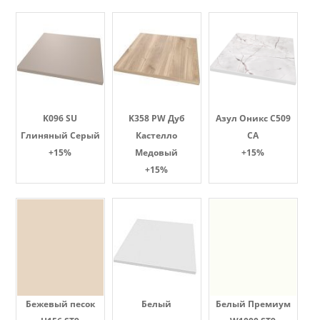
K096 SU
K358 PW Дуб
Азул Оникс С509
Глиняный Серый
Кастелло
СА
+15%
Медовый
+15%
+15%
Бежевый песок
Белый
Белый Премиум