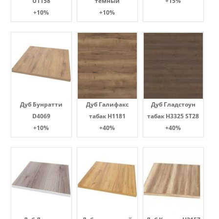
U1158
темный
+15%
+10%
+10%
Дуб Бунратти
Дуб Галифакс
Дуб Гладстоун
D4069
табак Н1181
табак H3325 ST28
+10%
+40%
+40%