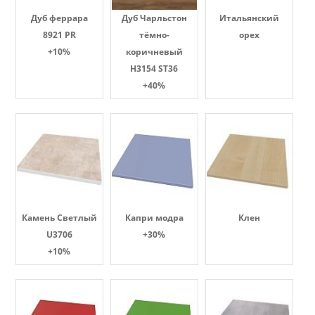
Дуб феррара
Дуб Чарльстон
Итальянский
8921 PR
тёмно-
орех
+10%
коричневый
H3154 ST36
+40%
Камень Светлый
Капри модра
Клен
U3706
+30%
+10%