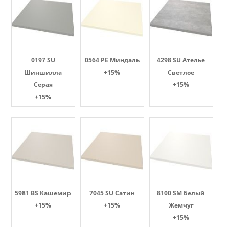
0197 SU
0564 PE Миндаль
4298 SU Ателье
Шиншилла
+15%
Светлое
Серая
+15%
+15%
5981 BS Кашемир
7045 SU Сатин
8100 SM Белый
+15%
+15%
Жемчуг
+15%