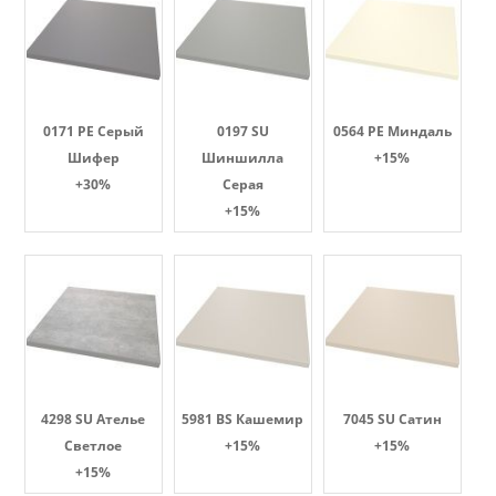
0171 PE Серый
0197 SU
0564 PE Миндаль
Шифер
Шиншилла
+15%
+30%
Серая
+15%
4298 SU Ателье
5981 BS Кашемир
7045 SU Сатин
Светлое
+15%
+15%
+15%