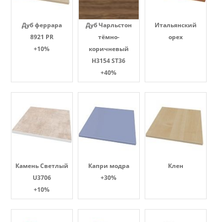
Дуб феррара
Дуб Чарльстон
Итальянский
8921 PR
тёмно-
орех
+10%
коричневый
H3154 ST36
+40%
Камень Светлый
Капри модра
Клен
U3706
+30%
+10%