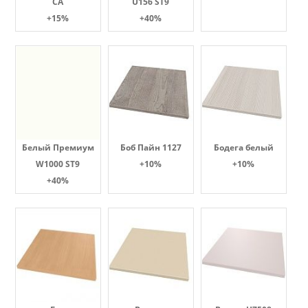
СА
U156 ST9
+15%
+40%
Белый Премиум
Боб Пайн 1127
Бодега белый
W1000 ST9
+10%
+10%
+40%