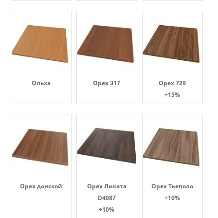
Ольха
Орех 317
Орех 729
+15%
Орех донской
Орех Ликата
Орех Тьеполо
D4087
+10%
+10%