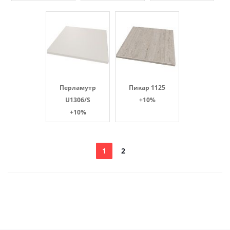
Перламутр
Пикар 1125
U1306/S
+10%
+10%
1
2