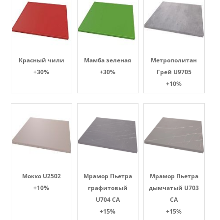
Красный чили
Мамба зеленая
Метрополитан
+30%
+30%
Грей U9705
+10%
Мокко U2502
Мрамор Пьетра
Мрамор Пьетра
+10%
графитовый
дымчатый U703
U704 CA
CA
+15%
+15%