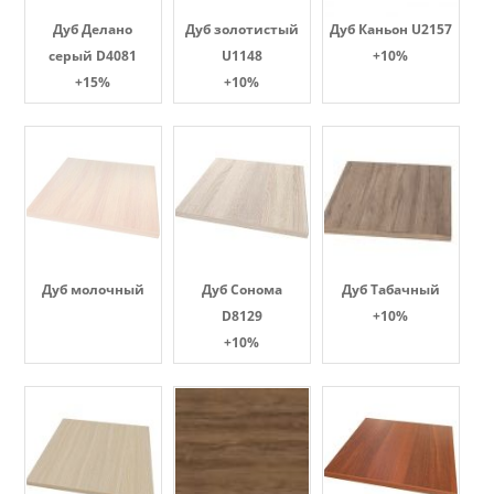
Дуб Делано
Дуб золотистый
Дуб Каньон U2157
серый D4081
U1148
+10%
+15%
+10%
Дуб молочный
Дуб Сонома
Дуб Табачный
D8129
+10%
+10%