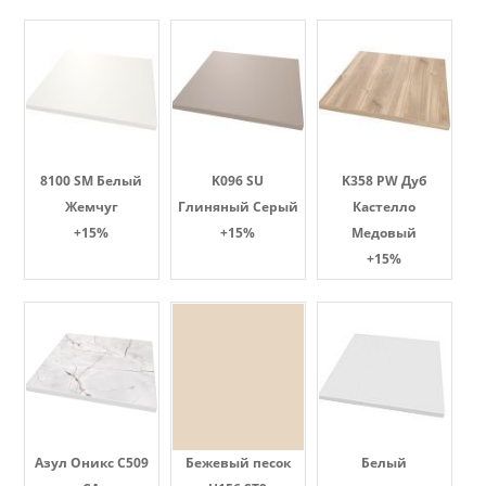
8100 SM Белый
K096 SU
K358 PW Дуб
Жемчуг
Глиняный Серый
Кастелло
+15%
+15%
Медовый
+15%
Азул Оникс С509
Бежевый песок
Белый