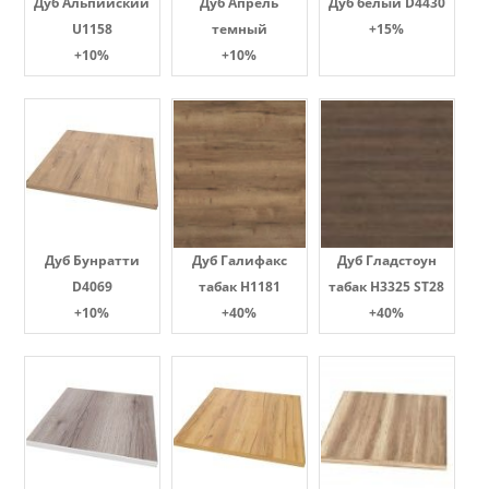
Дуб Альпийский
Дуб Апрель
Дуб белый D4430
U1158
темный
+15%
+10%
+10%
Дуб Бунратти
Дуб Галифакс
Дуб Гладстоун
D4069
табак Н1181
табак H3325 ST28
+10%
+40%
+40%