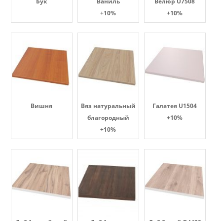
Бук
Ваниль
Велюр U7508
+10%
+10%
Вишня
Вяз натуральный
Галатея U1504
благородный
+10%
+10%