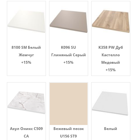
8100 SM Белый
K096 SU
K358 PW Дуб
Жемчуг
Глиняный Серый
Кастелло
+15%
+15%
Медовый
+15%
Азул Оникс С509
Бежевый песок
Белый
СА
U156 ST9