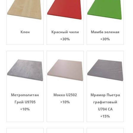
Клен
Красный чили
Мамба зеленая
+30%
+30%
Метрополитан
Мокко U2502
Мрамор Пьетра
Грей U9705
+10%
графитовый
+10%
U704 CA
+15%