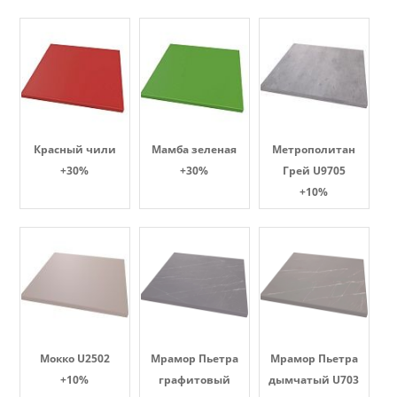
Красный чили
Мамба зеленая
Метрополитан
+30%
+30%
Грей U9705
+10%
Мокко U2502
Мрамор Пьетра
Мрамор Пьетра
+10%
графитовый
дымчатый U703