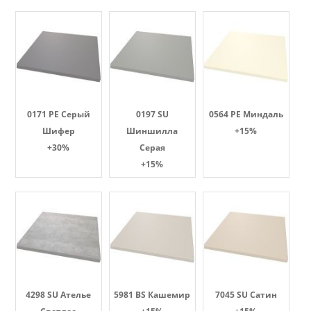
0171 PE Серый
0197 SU
0564 PE Миндаль
Шифер
Шиншилла
+15%
+30%
Серая
+15%
4298 SU Ателье
5981 BS Кашемир
7045 SU Сатин