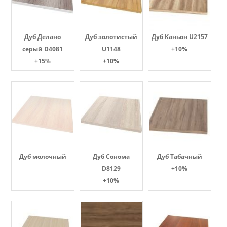
Дуб Делано
Дуб золотистый
Дуб Каньон U2157
серый D4081
U1148
+10%
+15%
+10%
Дуб молочный
Дуб Сонома
Дуб Табачный
D8129
+10%
+10%