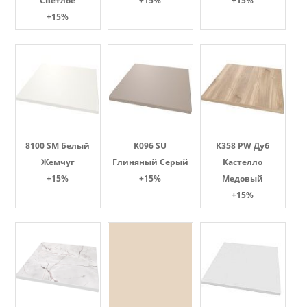
Светлое
+15%
+15%
+15%
8100 SM Белый
K096 SU
K358 PW Дуб
Жемчуг
Глиняный Серый
Кастелло
+15%
+15%
Медовый
+15%