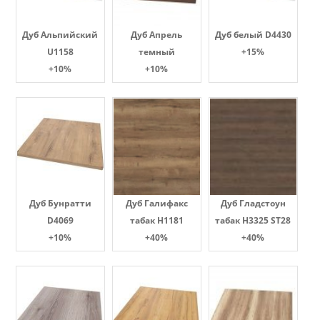
Дуб Альпийский
Дуб Апрель
Дуб белый D4430
U1158
темный
+15%
+10%
+10%
Дуб Бунратти
Дуб Галифакс
Дуб Гладстоун
D4069
табак Н1181
табак H3325 ST28
+10%
+40%
+40%