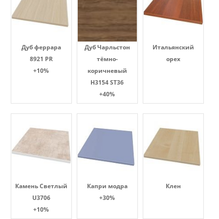
Дуб феррара
Дуб Чарльстон
Итальянский
8921 PR
тёмно-
орех
+10%
коричневый
H3154 ST36
+40%
Камень Светлый
Капри модра
Клен
U3706
+30%
+10%