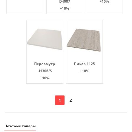
D4087
+10%
+10%
Перламутр
Пикар 1125
U1306/S
+10%
+10%
1
2
Похожие товары