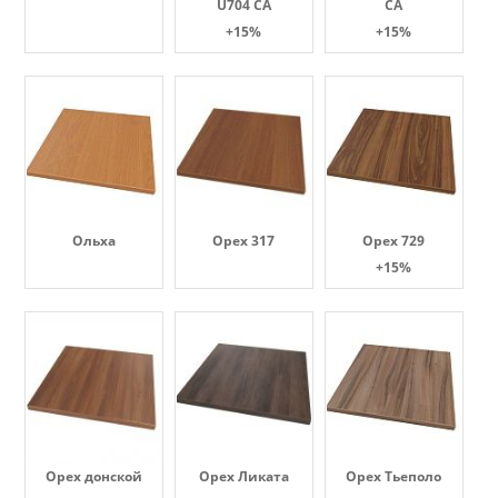
U704 CA
CA
+15%
+15%
Ольха
Орех 317
Орех 729
+15%
Орех донской
Орех Ликата
Орех Тьеполо