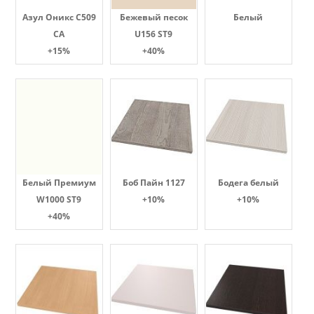
Азул Оникс С509
Бежевый песок
Белый
СА
U156 ST9
+15%
+40%
Белый Премиум
Боб Пайн 1127
Бодега белый
W1000 ST9
+10%
+10%
+40%