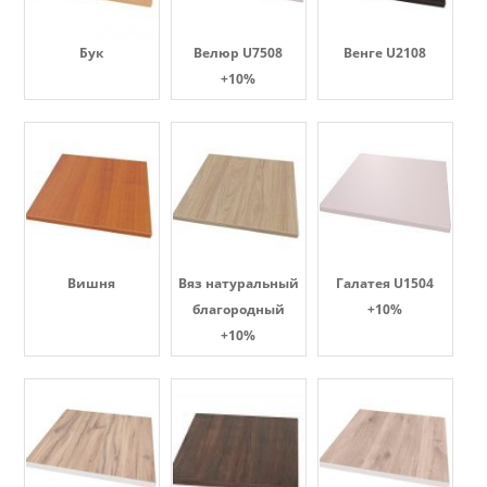
Бук
Велюр U7508
Венге U2108
+10%
Вишня
Вяз натуральный
Галатея U1504
благородный
+10%
+10%