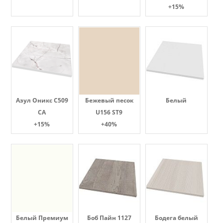
+15%
Азул Оникс С509
Бежевый песок
Белый
СА
U156 ST9
+15%
+40%
Белый Премиум
Боб Пайн 1127
Бодега белый