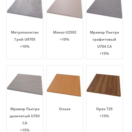
Метрополитан
Мокко U2502
Мрамор Пьетра
Грей U9705
+10%
графитовый
+10%
U704 CA
+15%
Мрамор Пьетра
Ольха
Орех 729
дымчатый U703
+15%
CA
+15%