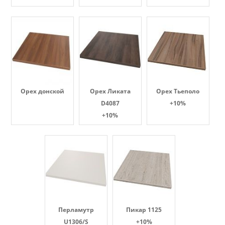
Орех донской
Орех Ликата
Орех Тьеполо
D4087
+10%
+10%
Перламутр
Пикар 1125
U1306/S
+10%