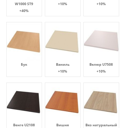
W1000 ST9
+10%
+10%
+40%
Бук
Ваниль
Велюр U7508
+10%
+10%
Венге U2108
Вишня
Вяз натуральный