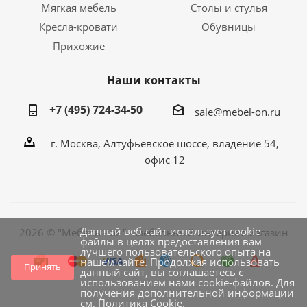
Мягкая мебель
Столы и стулья
Кресла-кровати
Обувницы
Прихожие
Наши контакты
+7 (495) 724-34-50
sale@mebel-on.ru
г. Москва, Алтуфьевское шоссе, владение 54,
офис 12
Данный веб-сайт использует cookie-
2026 © "Мебель - он" - мебельный интернет магазин
файлы в целях предоставления вам
лучшего пользовательского опыта на
нашем сайте. Продолжая использовать
Принять
данный сайт, вы соглашаетесь с
использованием нами cookie-файлов. Для
получения дополнительной информации
см.
Политика Cookie
.