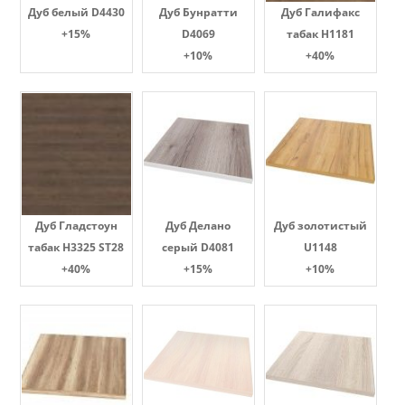
Дуб белый D4430
Дуб Бунратти
Дуб Галифакс
+15%
D4069
табак Н1181
+10%
+40%
Дуб Гладстоун
Дуб Делано
Дуб золотистый
табак H3325 ST28
серый D4081
U1148
+40%
+15%
+10%