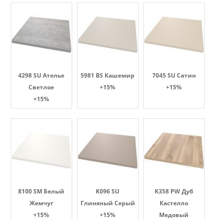
4298 SU Ателье
5981 BS Кашемир
7045 SU Сатин
Светлое
+15%
+15%
+15%
8100 SM Белый
K096 SU
K358 PW Дуб
Жемчуг
Глиняный Серый
Кастелло
+15%
+15%
Медовый