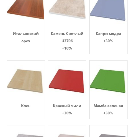
Итальянский
Камень Светлый
Капри модра
орех
U3706
+30%
+10%
Клен
Красный чили
Мамба зеленая
+30%
+30%