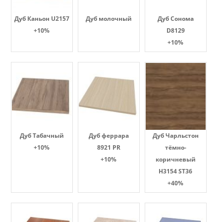
Дуб Каньон U2157
Дуб молочный
Дуб Сонома
+10%
D8129
+10%
Дуб Табачный
Дуб феррара
Дуб Чарльстон
+10%
8921 PR
тёмно-
+10%
коричневый
H3154 ST36
+40%