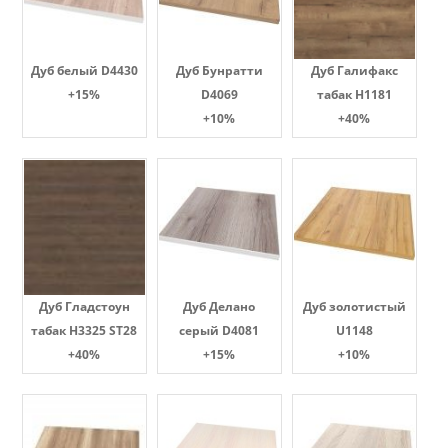
Дуб белый D4430
Дуб Бунратти
Дуб Галифакс
+15%
D4069
табак Н1181
+10%
+40%
Дуб Гладстоун
Дуб Делано
Дуб золотистый
табак H3325 ST28
серый D4081
U1148
+40%
+15%
+10%