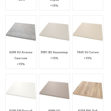
+15%
4298 SU Ателье
5981 BS Кашемир
7045 SU Сатин
Светлое
+15%
+15%
+15%
8100 SM Белый
K096 SU
K358 PW Дуб