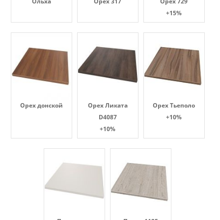
Ольха
Орех 317
Орех 729
+15%
Орех донской
Орех Ликата
Орех Тьеполо
D4087
+10%
+10%