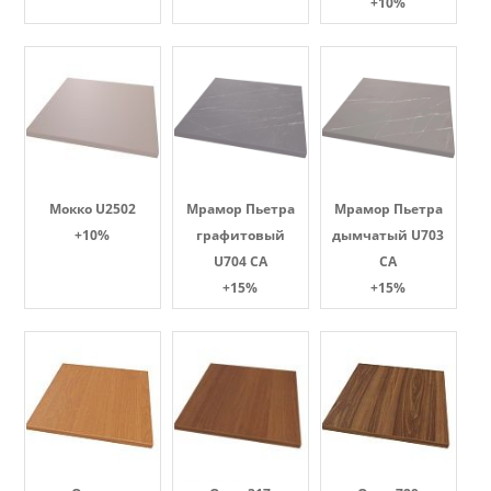
+10%
Мокко U2502
Мрамор Пьетра
Мрамор Пьетра
+10%
графитовый
дымчатый U703
U704 CA
CA
+15%
+15%