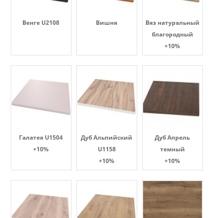
Венге U2108
Вишня
Вяз натуральный
благородный
+10%
Галатея U1504
Дуб Альпийский
Дуб Апрель
+10%
U1158
темный
+10%
+10%