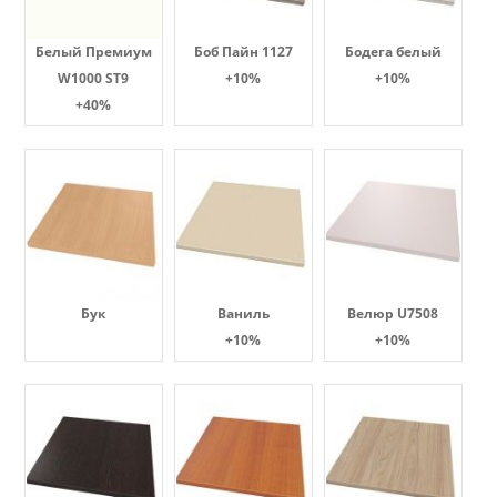
Белый Премиум
Боб Пайн 1127
Бодега белый
W1000 ST9
+10%
+10%
+40%
Бук
Ваниль
Велюр U7508
+10%
+10%