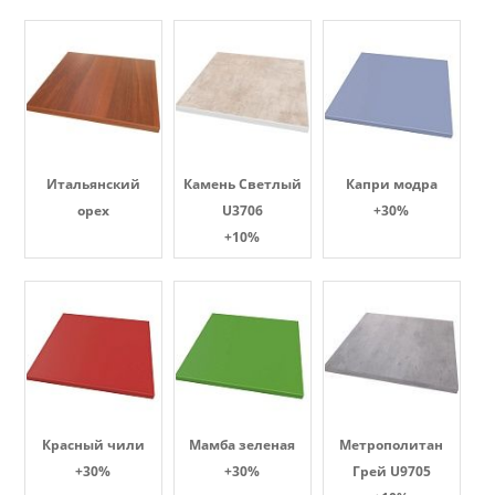
Итальянский
Камень Светлый
Капри модра
орех
U3706
+30%
+10%
Красный чили
Мамба зеленая
Метрополитан
+30%
+30%
Грей U9705