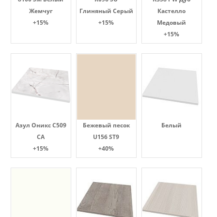
Жемчуг
Глиняный Серый
Кастелло
+15%
+15%
Медовый
+15%
Азул Оникс С509
Бежевый песок
Белый
СА
U156 ST9
+15%
+40%