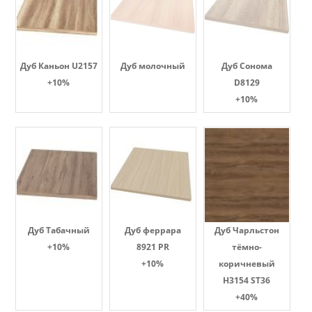
Дуб Каньон U2157
Дуб молочный
Дуб Сонома
+10%
D8129
+10%
Дуб Табачный
Дуб феррара
Дуб Чарльстон
+10%
8921 PR
тёмно-
+10%
коричневый
H3154 ST36
+40%