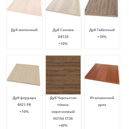
Дуб молочный
Дуб Сонома
Дуб Табачный
D8129
+10%
+10%
Дуб феррара
Дуб Чарльстон
Итальянский
8921 PR
тёмно-
орех
+10%
коричневый
H3154 ST36
+40%