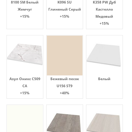
8100 SM Белый
K096 SU
K358 PW Дуб
Жемчуг
Глиняный Серый
Кастелло
+15%
+15%
Медовый
+15%
Азул Оникс С509
Бежевый песок
Белый
СА
U156 ST9
+15%
+40%