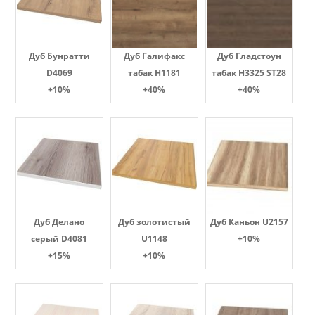
Дуб Бунратти
Дуб Галифакс
Дуб Гладстоун
D4069
табак Н1181
табак H3325 ST28
+10%
+40%
+40%
Дуб Делано
Дуб золотистый
Дуб Каньон U2157
серый D4081
U1148
+10%
+15%
+10%