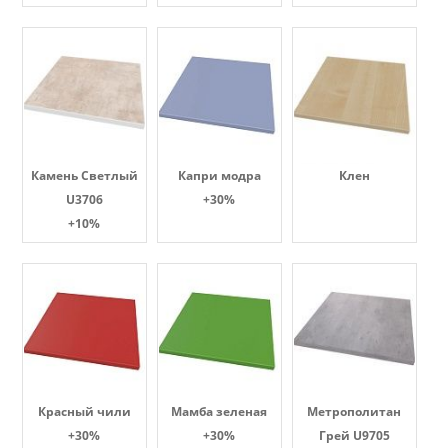
Камень Светлый
Капри модра
Клен
U3706
+30%
+10%
Красный чили
Мамба зеленая
Метрополитан
+30%
+30%
Грей U9705