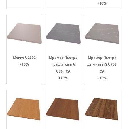
+10%
Мокко U2502
Мрамор Пьетра
Мрамор Пьетра
+10%
графитовый
дымчатый U703
U704 CA
CA
+15%
+15%