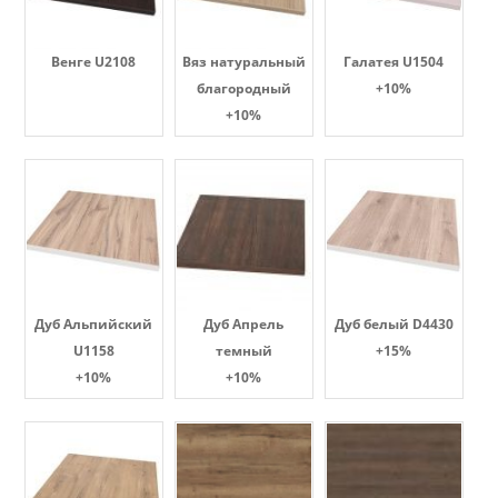
Венге U2108
Вяз натуральный
Галатея U1504
благородный
+10%
+10%
Дуб Альпийский
Дуб Апрель
Дуб белый D4430
U1158
темный
+15%
+10%
+10%