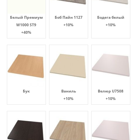
Белый Премиум
Боб Пайн 1127
Бодега белый
W1000 ST9
+10%
+10%
+40%
Бук
Ваниль
Велюр U7508
+10%
+10%