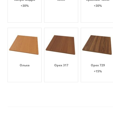
+30%
+30%
Ольха
Орех 317
Орех 729
+15%