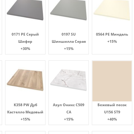
0171 PE Серый
0197 SU
0564 PE Миндаль
Шифер
Шиншилла Серая
+15%
+30%
+15%
K358 PW Дуб
Азул Оникс С509
Бежевый песок
Кастелло Медовый
СА
U156 ST9
+15%
+15%
+40%