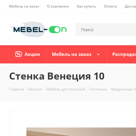
Мебель на заказ
О компании
Как купить
Оплата
Доста
Акции
Мебель на заказ
Распрода
Стенка Венеция 10
Главная
-
Каталог
-
Мебель для гостиной
-
Гостиные
-
Модульные г