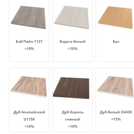
Боб Пайн 1127
Бодега белый
Бук
+10%
+10%
Дуб Альпийский
Дуб Апрель
Дуб белый D4430
U1158
темный
+15%
+10%
+10%