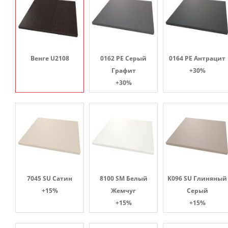
Венге U2108
0162 PE Серый
0164 PE Антрацит
Графит
+30%
+30%
7045 SU Сатин
8100 SM Белый
K096 SU Глиняный
+15%
Жемчуг
Серый
+15%
+15%