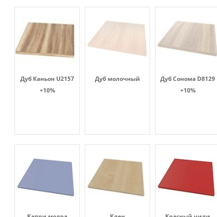
Дуб Каньон U2157
Дуб молочный
Дуб Сонома D8129
+10%
+10%
Капри модра
Клен
Красный чили