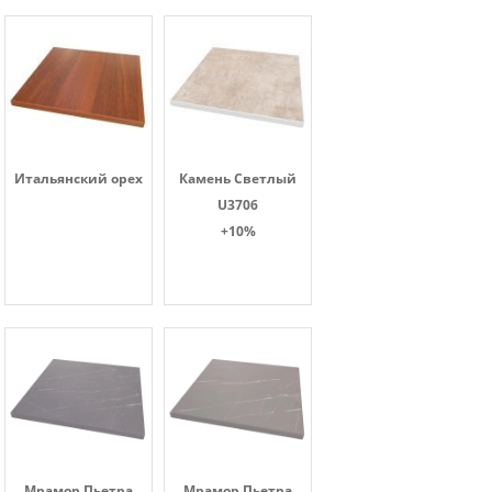
Итальянский орех
Камень Светлый
U3706
+10%
Мрамор Пьетра
Мрамор Пьетра