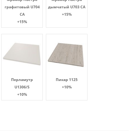
графитовый U704
дымчатый U703 CA
CA
+15%
+15%
Перламутр
Пикар 1125
U1306/S
+10%
+10%