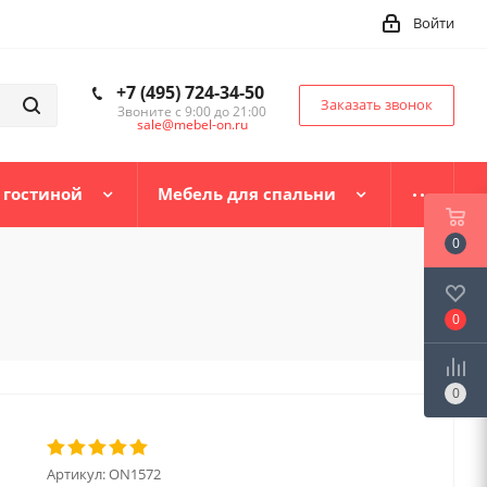
Войти
+7 (495) 724-34-50
Заказать звонок
Звоните с 9:00 до 21:00
sale@mebel-on.ru
 гостиной
Мебель для спальни
0
0
0
Артикул:
ON1572