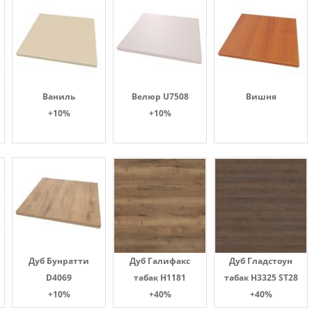
Ваниль
Велюр U7508
Вишня
+10%
+10%
Дуб Бунратти
Дуб Галифакс
Дуб Гладстоун
D4069
табак Н1181
табак H3325 ST28
+10%
+40%
+40%