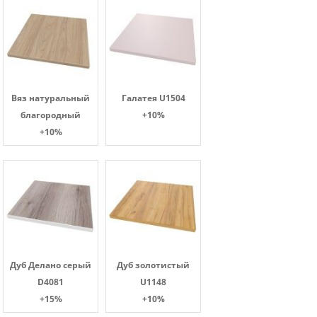
Вяз натуральный
Галатея U1504
благородный
+10%
+10%
Дуб Делано серый
Дуб золотистый
D4081
U1148
+15%
+10%