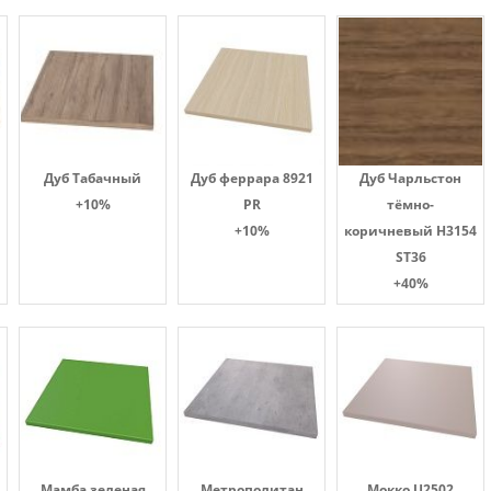
Дуб Табачный
Дуб феррара 8921
Дуб Чарльстон
+10%
PR
тёмно-
+10%
коричневый H3154
ST36
+40%
Мамба зеленая
Метрополитан
Мокко U2502