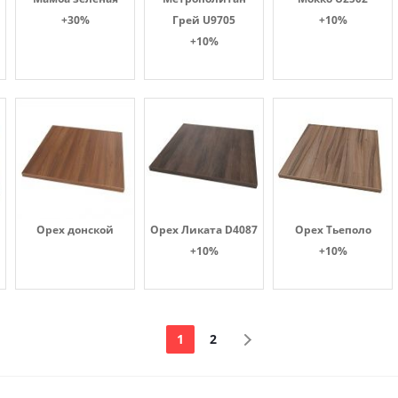
+30%
Грей U9705
+10%
+10%
Орех донской
Орех Ликата D4087
Орех Тьеполо
+10%
+10%
1
2