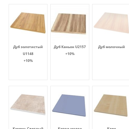
Дуб золотистый
Дуб Каньон U2157
Дуб молочный
U1148
+10%
+10%
Камень Светлый
Капри модра
Клен