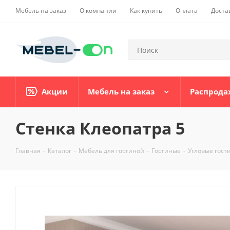
Мебель на заказ
О компании
Как купить
Оплата
Доста
Акции
Мебель на заказ
Распрода
Стенка Клеопатра 5
Главная
-
Каталог
-
Мебель для гостиной
-
Гостиные
-
Угловые гост