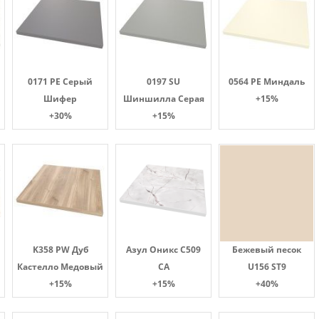
0171 PE Серый
0197 SU
0564 PE Миндаль
Шифер
Шиншилла Серая
+15%
+30%
+15%
K358 PW Дуб
Азул Оникс С509
Бежевый песок
Кастелло Медовый
СА
U156 ST9
+15%
+15%
+40%