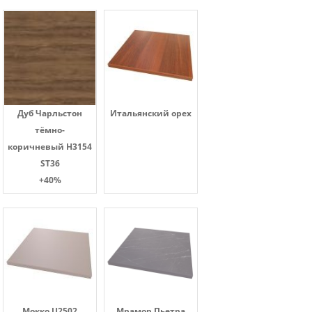
Дуб Чарльстон
Итальянский орех
тёмно-
коричневый H3154
ST36
+40%
Мокко U2502
Мрамор Пьетра