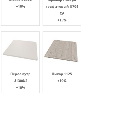
+10%
графитовый U704
CA
+15%
Перламутр
Пикар 1125
U1306/S
+10%
+10%