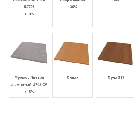
U3706
+30%
+10%
Мрамор Пьетра
Ольха
Орех 317
дымчатый U703 CA
+15%