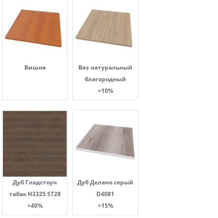
Вишня
Вяз натуральный
благородный
+10%
Дуб Гладстоун
Дуб Делано серый
табак H3325 ST28
D4081
+40%
+15%