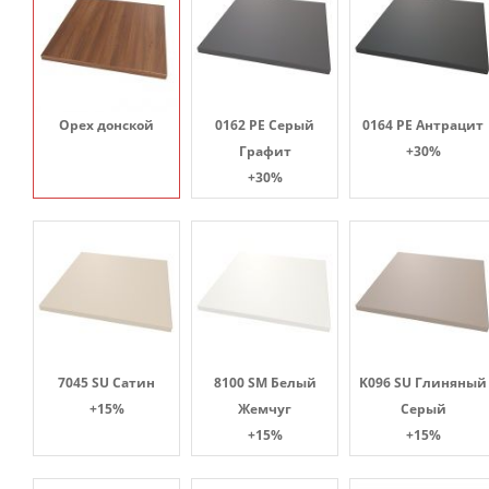
Орех донской
0162 PE Серый
0164 PE Антрацит
Графит
+30%
+30%
7045 SU Сатин
8100 SM Белый
K096 SU Глиняный
+15%
Жемчуг
Серый
+15%
+15%