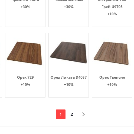
+30%
+30%
Грей U9705
+10%
Орех 729
Орех Ликата D4087
Орех Тьеполо
+15%
+10%
+10%
1
2