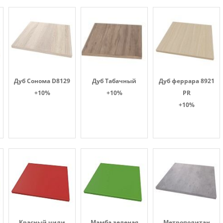
Дуб Сонома D8129
Дуб Табачный
Дуб феррара 8921
+10%
+10%
PR
+10%
Красный чили
Мамба зеленая
Метрополитан