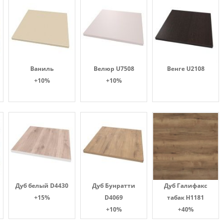
Ваниль
Велюр U7508
Венге U2108
+10%
+10%
Дуб белый D4430
Дуб Бунратти
Дуб Галифакс
+15%
D4069
табак Н1181
+10%
+40%