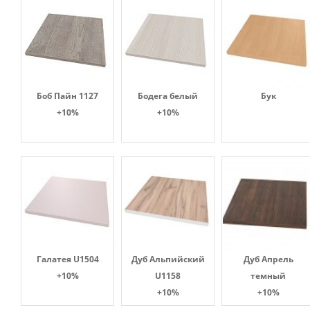
Боб Пайн 1127
Бодега белый
Бук
+10%
+10%
Галатея U1504
Дуб Альпийский
Дуб Апрель
+10%
U1158
темный
+10%
+10%