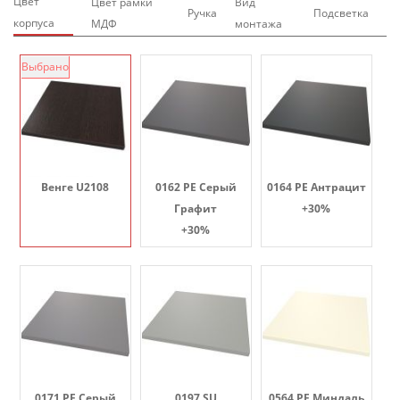
Цвет
Цвет рамки
Вид
Ручка
Подсветка
корпуса
МДФ
монтажа
Выбрано
Венге U2108
0162 PE Серый
0164 PE Антрацит
Графит
+30%
+30%
0171 PE Серый
0197 SU
0564 PE Миндаль