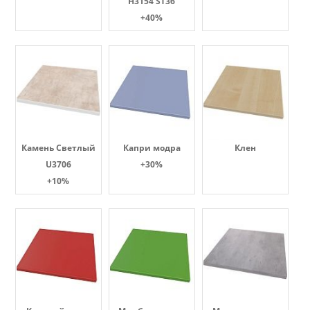
H3154 ST36
+40%
Камень Светлый
Капри модра
Клен
U3706
+30%
+10%