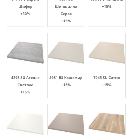
Шифер
Шиншилла
+15%
+30%
Серая
+15%
4298 SU Ателье
5981 BS Кашемир
7045 SU Сатин
Светлое
+15%
+15%
+15%