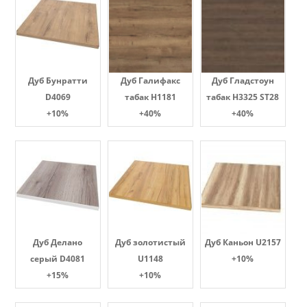
Дуб Бунратти
Дуб Галифакс
Дуб Гладстоун
D4069
табак Н1181
табак H3325 ST28
+10%
+40%
+40%
Дуб Делано
Дуб золотистый
Дуб Каньон U2157
серый D4081
U1148
+10%
+15%
+10%