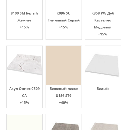
8100 SM Белый
K096 SU
K358 PW Дуб
Жемчуг
Глиняный Серый
Кастелло
+15%
+15%
Медовый
+15%
Азул Оникс С509
Бежевый песок
Белый
СА
U156 ST9
+15%
+40%