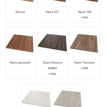
Ольха
Орех 317
Орех 729
+15%
Орех донской
Орех Ликата
Орех Тьеполо
D4087
+10%
+10%