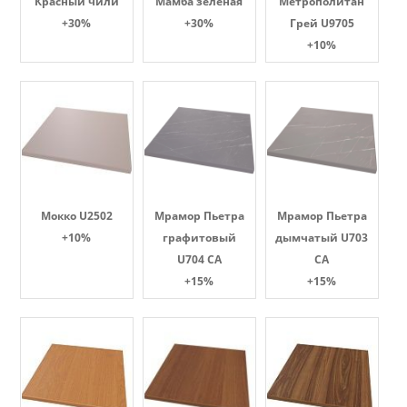
Красный чили
Мамба зеленая
Метрополитан
+30%
+30%
Грей U9705
+10%
Мокко U2502
Мрамор Пьетра
Мрамор Пьетра
+10%
графитовый
дымчатый U703
U704 CA
CA
+15%
+15%