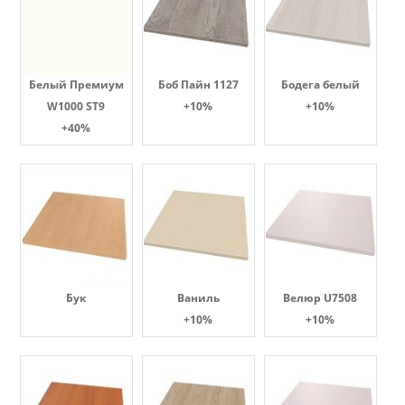
Белый Премиум
Боб Пайн 1127
Бодега белый
W1000 ST9
+10%
+10%
+40%
Бук
Ваниль
Велюр U7508
+10%
+10%