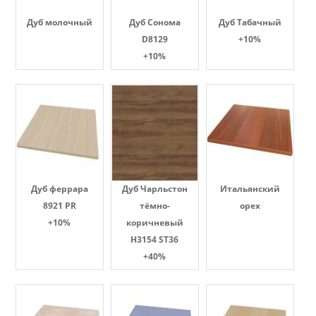
Дуб молочный
Дуб Сонома
Дуб Табачный
D8129
+10%
+10%
Дуб феррара
Дуб Чарльстон
Итальянский
8921 PR
тёмно-
орех
+10%
коричневый
H3154 ST36
+40%