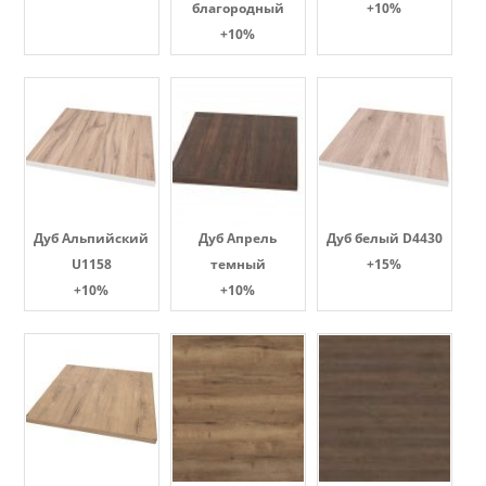
благородный
+10%
+10%
Дуб Альпийский
Дуб Апрель
Дуб белый D4430
U1158
темный
+15%
+10%
+10%