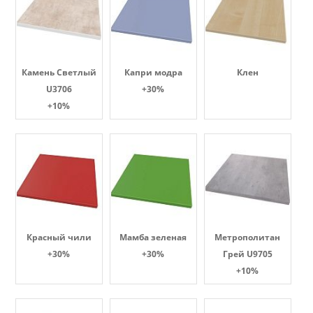
Камень Светлый
Капри модра
Клен
U3706
+30%
+10%
Красный чили
Мамба зеленая
Метрополитан
+30%
+30%
Грей U9705
+10%