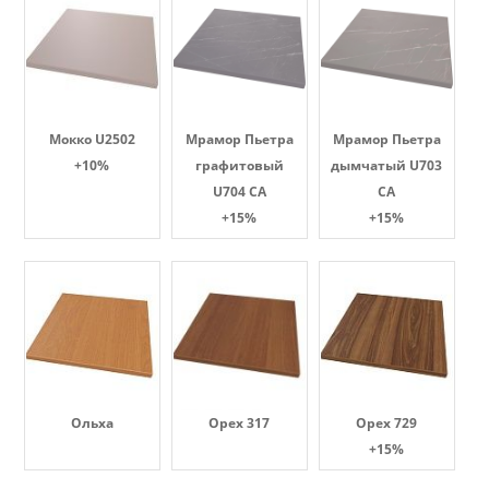
Мокко U2502
Мрамор Пьетра
Мрамор Пьетра
+10%
графитовый
дымчатый U703
U704 CA
CA
+15%
+15%
Ольха
Орех 317
Орех 729
+15%