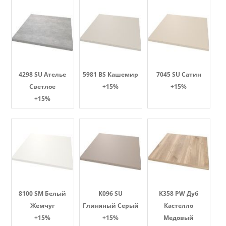
4298 SU Ателье
5981 BS Кашемир
7045 SU Сатин
Светлое
+15%
+15%
+15%
8100 SM Белый
K096 SU
K358 PW Дуб
Жемчуг
Глиняный Серый
Кастелло
+15%
+15%
Медовый