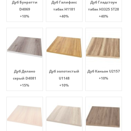
Дуб Бунратти
Дуб Галифакс
Дуб Гладстоун
D4069
табак Н1181
табак H3325 ST28
+10%
+40%
+40%
Дуб Делано
Дуб золотистый
Дуб Каньон U2157
серый D4081
U1148
+10%
+15%
+10%