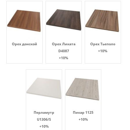
Орех донской
Орех Ликата
Орех Тьеполо
D4087
+10%
+10%
Перламутр
Пикар 1125
U1306/S
+10%
+10%