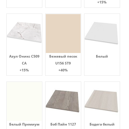
+15%
Азул Оникс С509
Бежевый песок
Белый
СА
U156 ST9
+15%
+40%
Белый Премиум
Боб Пайн 1127
Бодега белый