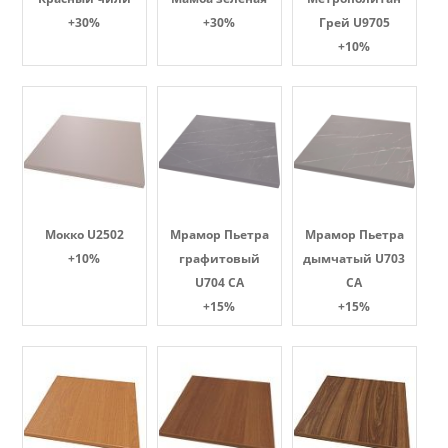
+30%
+30%
Грей U9705
+10%
Мокко U2502
Мрамор Пьетра
Мрамор Пьетра
+10%
графитовый
дымчатый U703
U704 CA
CA
+15%
+15%