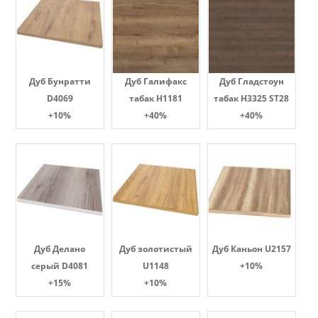
Дуб Бунратти
Дуб Галифакс
Дуб Гладстоун
D4069
табак Н1181
табак H3325 ST28
+10%
+40%
+40%
Дуб Делано
Дуб золотистый
Дуб Каньон U2157
серый D4081
U1148
+10%
+15%
+10%