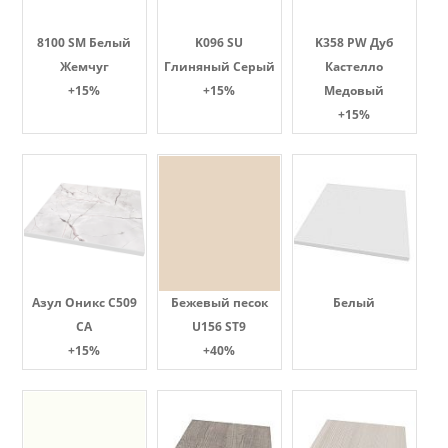
8100 SM Белый
K096 SU
K358 PW Дуб
Жемчуг
Глиняный Серый
Кастелло
+15%
+15%
Медовый
+15%
Азул Оникс С509
Бежевый песок
Белый
СА
U156 ST9
+15%
+40%