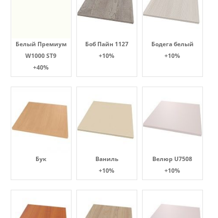
Белый Премиум
Боб Пайн 1127
Бодега белый
W1000 ST9
+10%
+10%
+40%
Бук
Ваниль
Велюр U7508
+10%
+10%