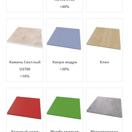
+40%
Камень Светлый
Капри модра
Клен
U3706
+30%
+10%
Красный чили
Мамба зеленая
Метрополитан