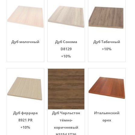
Дуб молочный
Дуб Сонома
Дуб Табачный
D8129
+10%
+10%
Дуб феррара
Дуб Чарльстон
Итальянский
8921 PR
тёмно-
орех
+10%
коричневый
H3154 ST36