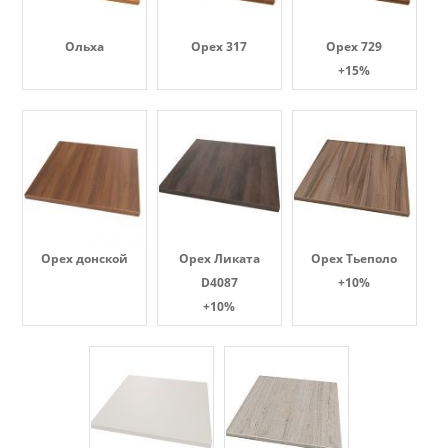
Ольха
Орех 317
Орех 729
+15%
Орех донской
Орех Ликата
Орех Тьеполо
D4087
+10%
+10%