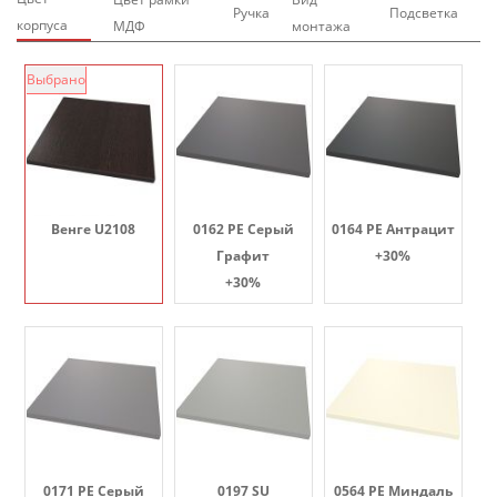
Ручка
Подсветка
корпуса
МДФ
монтажа
Выбрано
Венге U2108
0162 PE Серый
0164 PE Антрацит
Графит
+30%
+30%
0171 PE Серый
0197 SU
0564 PE Миндаль