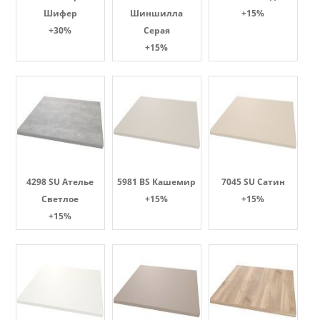
Шифер
Шиншилла
+15%
+30%
Серая
+15%
4298 SU Ателье
5981 BS Кашемир
7045 SU Сатин
Светлое
+15%
+15%
+15%