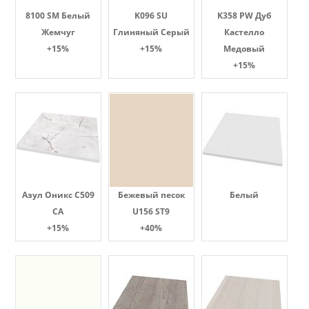
8100 SM Белый
K096 SU
K358 PW Дуб
Жемчуг
Глиняный Серый
Кастелло
+15%
+15%
Медовый
+15%
Азул Оникс С509
Бежевый песок
Белый
СА
U156 ST9
+15%
+40%