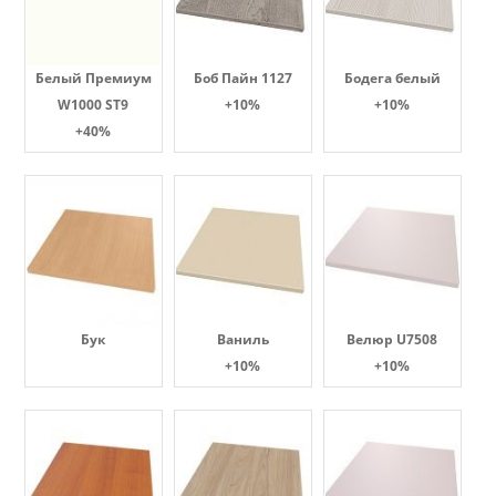
Белый Премиум
Боб Пайн 1127
Бодега белый
W1000 ST9
+10%
+10%
+40%
Бук
Ваниль
Велюр U7508
+10%
+10%