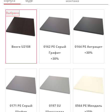
корпуса
МДФ
монтажа
Выбрано
Венге U2108
0162 PE Серый
0164 PE Антрацит
Графит
+30%
+30%
0171 PE Серый
0197 SU
0564 PE Миндаль
Шифер
Шиншилла
+15%