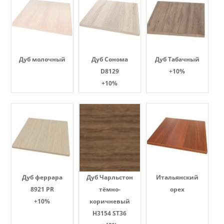
Дуб молочный
Дуб Сонома
Дуб Табачный
D8129
+10%
+10%
Дуб феррара
Дуб Чарльстон
Итальянский
8921 PR
тёмно-
орех
+10%
коричневый
H3154 ST36