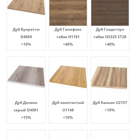
Дуб Бунратти
Дуб Галифакс
Дуб Гладстоун
D4069
табак Н1181
табак H3325 ST28
+10%
+40%
+40%
Дуб Делано
Дуб золотистый
Дуб Каньон U2157
серый D4081
U1148
+10%
+15%
+10%