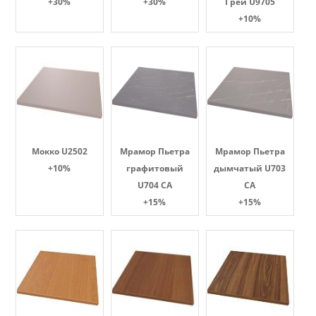
+30%
+30%
Грей U9705
+10%
Мокко U2502
Мрамор Пьетра
Мрамор Пьетра
+10%
графитовый
дымчатый U703
U704 CA
CA
+15%
+15%