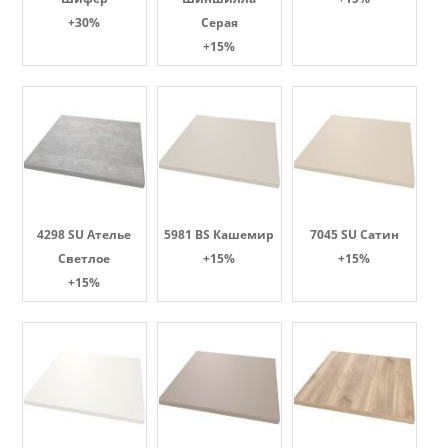
+30%
Серая
+15%
4298 SU Ателье
5981 BS Кашемир
7045 SU Сатин
Светлое
+15%
+15%
+15%