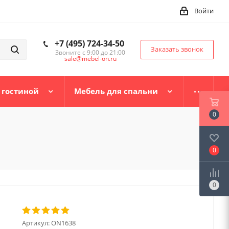
Войти
+7 (495) 724-34-50
Заказать звонок
Звоните с 9:00 до 21:00
sale@mebel-on.ru
 гостиной
Мебель для спальни
0
0
0
Артикул:
ON1638