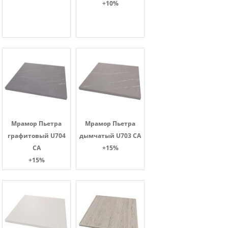
+10%
Мрамор Пьетра
Мрамор Пьетра
графитовый U704
дымчатый U703 CA
CA
+15%
+15%