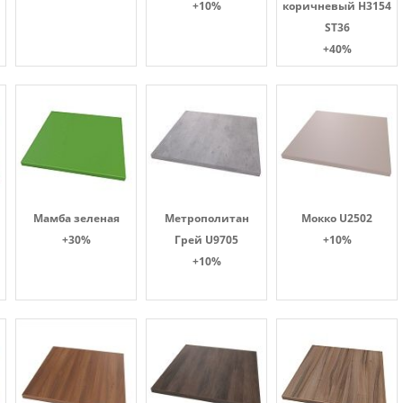
+10%
коричневый H3154
ST36
+40%
Мамба зеленая
Метрополитан
Мокко U2502
+30%
Грей U9705
+10%
+10%