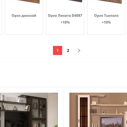
Орех донской
Орех Ликата D4087
Орех Тьеполо
+10%
+10%
1
2