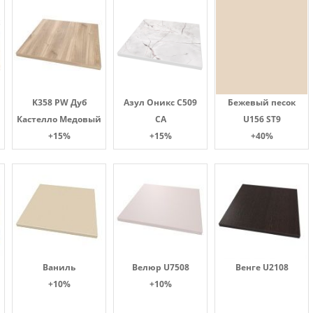
K358 PW Дуб
Азул Оникс С509
Бежевый песок
Кастелло Медовый
СА
U156 ST9
+15%
+15%
+40%
Ваниль
Велюр U7508
Венге U2108
+10%
+10%