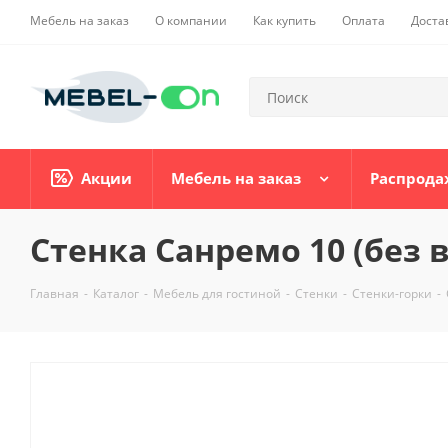
Мебель на заказ
О компании
Как купить
Оплата
Доста
Акции
Мебель на заказ
Распрода
Стенка Санремо 10 (без 
Главная
-
Каталог
-
Мебель для гостиной
-
Стенки
-
Стенки-горки
-