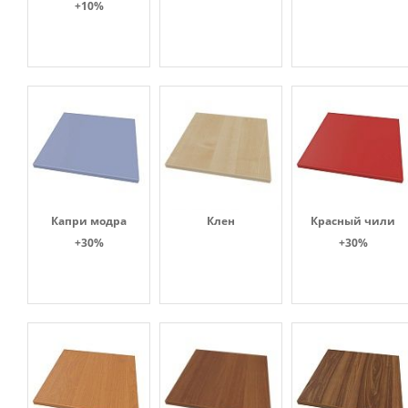
+10%
Капри модра
Клен
Красный чили
+30%
+30%