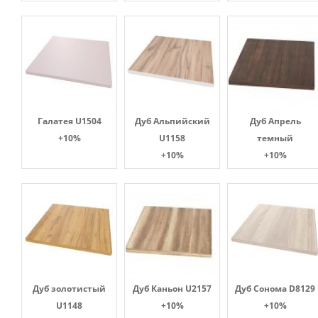
Галатея U1504
Дуб Альпийский
Дуб Апрель
+10%
U1158
темный
+10%
+10%
Дуб золотистый
Дуб Каньон U2157
Дуб Сонома D8129
U1148
+10%
+10%