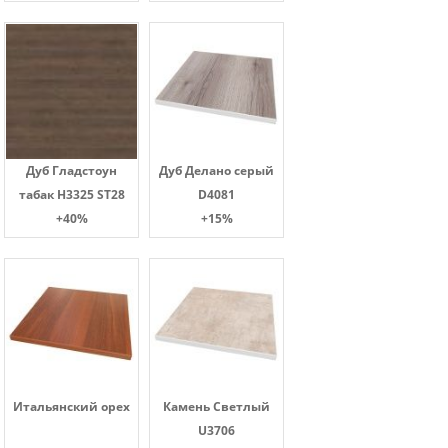
Дуб Гладстоун
Дуб Делано серый
табак H3325 ST28
D4081
+40%
+15%
Итальянский орех
Камень Светлый
U3706