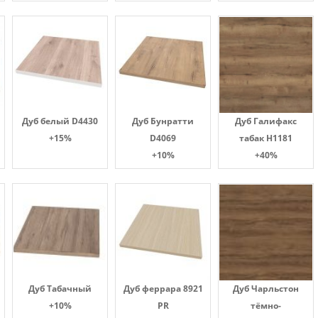
Дуб белый D4430
Дуб Бунратти
Дуб Галифакс
+15%
D4069
табак Н1181
+10%
+40%
Дуб Табачный
Дуб феррара 8921
Дуб Чарльстон
+10%
PR
тёмно-