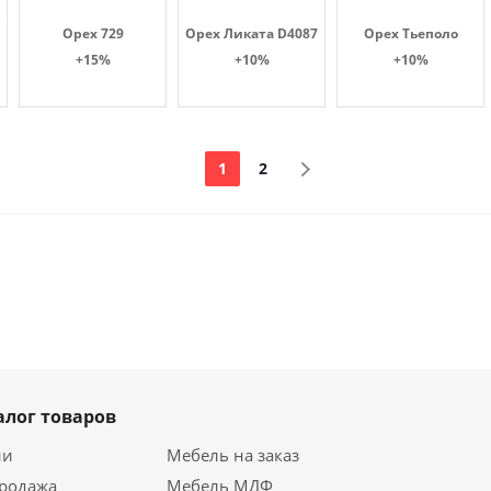
Орех 729
Орех Ликата D4087
Орех Тьеполо
+15%
+10%
+10%
1
2
алог товаров
ии
Мебель на заказ
продажа
Мебель МДФ