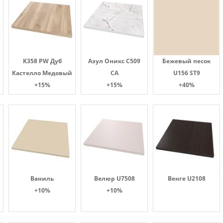
K358 PW Дуб
Азул Оникс С509
Бежевый песок
Кастелло Медовый
СА
U156 ST9
+15%
+15%
+40%
Ваниль
Велюр U7508
Венге U2108
+10%
+10%