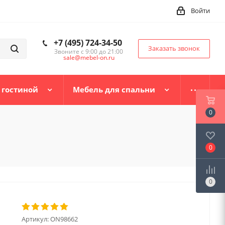
Войти
+7 (495) 724-34-50
Заказать звонок
Звоните с 9:00 до 21:00
sale@mebel-on.ru
 гостиной
Мебель для спальни
0
0
0
Артикул:
ON98662