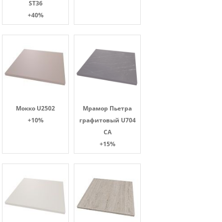
ST36
+40%
Мокко U2502
Мрамор Пьетра
+10%
графитовый U704
CA
+15%