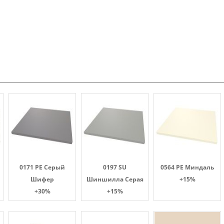
0171 PE Серый
0197 SU
0564 PE Миндаль
Шифер
Шиншилла Серая
+15%
+30%
+15%