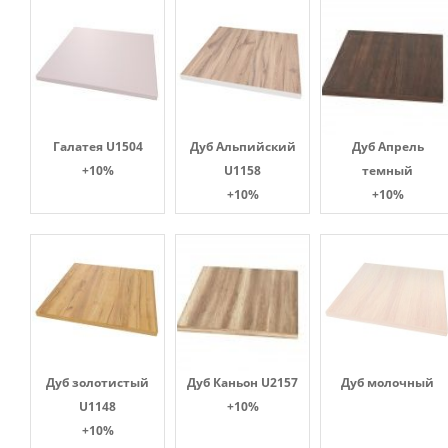
Галатея U1504
Дуб Альпийский
Дуб Апрель
+10%
U1158
темный
+10%
+10%
Дуб золотистый
Дуб Каньон U2157
Дуб молочный
U1148
+10%
+10%