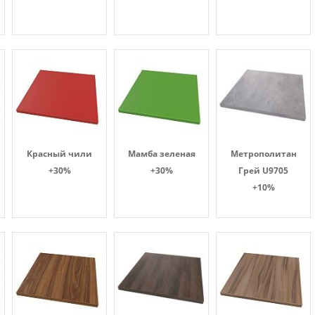
Красный чили
Мамба зеленая
Метрополитан
+30%
+30%
Грей U9705
+10%