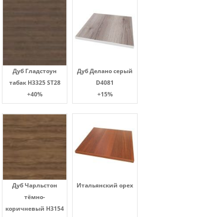
Дуб Гладстоун
Дуб Делано серый
табак H3325 ST28
D4081
+40%
+15%
Дуб Чарльстон
Итальянский орех
тёмно-
коричневый H3154