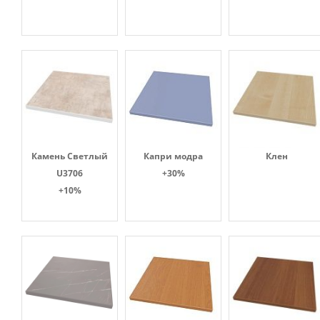
Камень Светлый
Капри модра
Клен
U3706
+30%
+10%