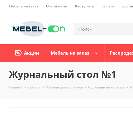
Мебель на заказ
О компании
Как купить
Оплата
Доста
Акции
Мебель на заказ
Распрода
Журнальный стол №1
Главная
-
Каталог
-
Мебель для гостиной
-
Журнальные столики
-
Ж