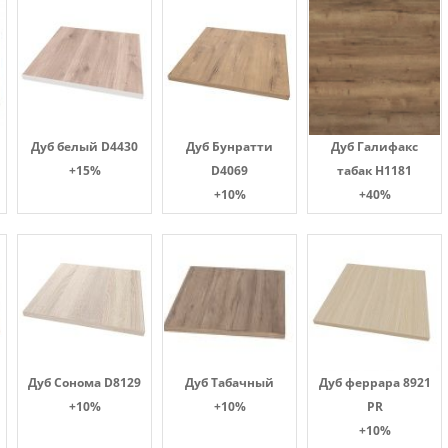
Дуб белый D4430
Дуб Бунратти
Дуб Галифакс
+15%
D4069
табак Н1181
+10%
+40%
Дуб Сонома D8129
Дуб Табачный
Дуб феррара 8921
+10%
+10%
PR
+10%