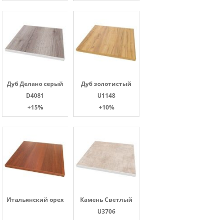
Дуб Делано серый
Дуб золотистый
D4081
U1148
+15%
+10%
Итальянский орех
Камень Светлый
U3706