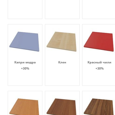
Капри модра
Клен
Красный чили
+30%
+30%