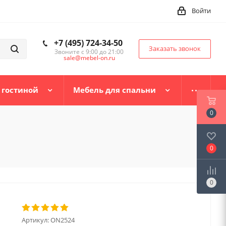
Войти
+7 (495) 724-34-50
Заказать звонок
Звоните с 9:00 до 21:00
sale@mebel-on.ru
 гостиной
Мебель для спальни
0
0
0
Артикул:
ON2524