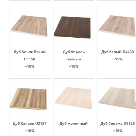
Дуб Альпийский
Дуб Апрель
Дуб белый D4430
U1158
темный
+15%
+10%
+10%
Дуб Каньон U2157
Дуб молочный
Дуб Сонома D8129
+10%
+10%