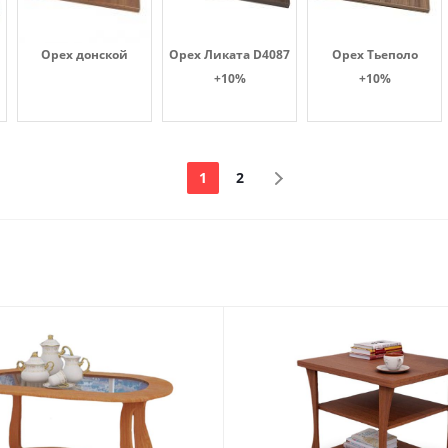
Орех донской
Орех Ликата D4087
Орех Тьеполо
+10%
+10%
1
2