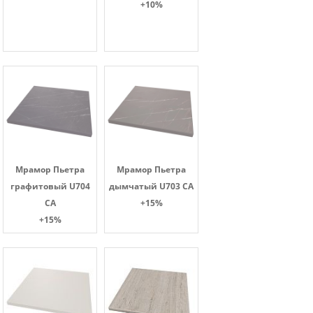
+10%
Мрамор Пьетра
Мрамор Пьетра
графитовый U704
дымчатый U703 CA
CA
+15%
+15%