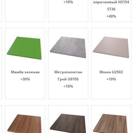
+10%
коричневый H3154
ST36
+40%
Мамба зеленая
Метрополитан
Мокко U2502
+30%
Грей U9705
+10%
+10%