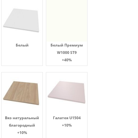
Белый
Белый Премиум
W1000 ST9
+40%
Вяз натуральный
Галатея U1504
благородный
+10%
+10%