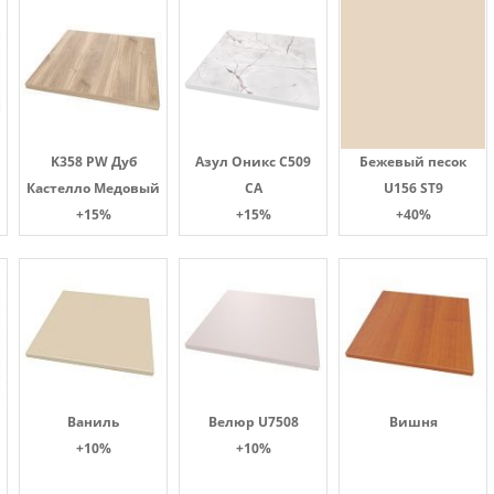
K358 PW Дуб
Азул Оникс С509
Бежевый песок
Кастелло Медовый
СА
U156 ST9
+15%
+15%
+40%
Ваниль
Велюр U7508
Вишня
+10%
+10%