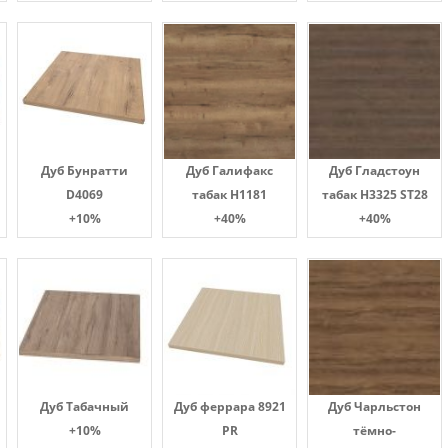
Дуб Бунратти
Дуб Галифакс
Дуб Гладстоун
D4069
табак Н1181
табак H3325 ST28
+10%
+40%
+40%
Дуб Табачный
Дуб феррара 8921
Дуб Чарльстон
+10%
PR
тёмно-