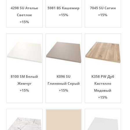
4298 SU Ателье
5981 BS Кашемир
7045 SU Сатин
Светлое
+15%
+15%
+15%
8100 SM Белый
K096 SU
K358 PW Дуб
Жемчуг
Глиняный Серый
Кастелло
+15%
+15%
Медовый
+15%