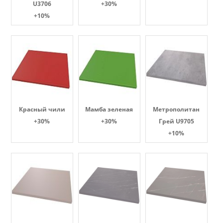
U3706
+30%
+10%
Красный чили
Мамба зеленая
Метрополитан
+30%
+30%
Грей U9705
+10%