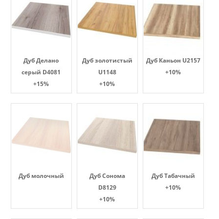
Дуб Делано
Дуб золотистый
Дуб Каньон U2157
серый D4081
U1148
+10%
+15%
+10%
Дуб молочный
Дуб Сонома
Дуб Табачный
D8129
+10%
+10%