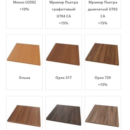
Мокко U2502
Мрамор Пьетра
Мрамор Пьетра
+10%
графитовый
дымчатый U703
U704 CA
CA
+15%
+15%
Ольха
Орех 317
Орех 729
+15%