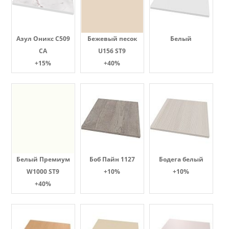
Азул Оникс С509
Бежевый песок
Белый
СА
U156 ST9
+15%
+40%
Белый Премиум
Боб Пайн 1127
Бодега белый
W1000 ST9
+10%
+10%
+40%