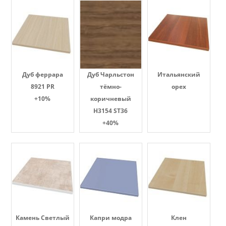
Дуб феррара
Дуб Чарльстон
Итальянский
8921 PR
тёмно-
орех
+10%
коричневый
H3154 ST36
+40%
Камень Светлый
Капри модра
Клен