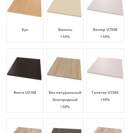
Бук
Ваниль
Велюр U7508
+10%
+10%
Венге U2108
Вяз натуральный
Галатея U1504
благородный
+10%
+10%