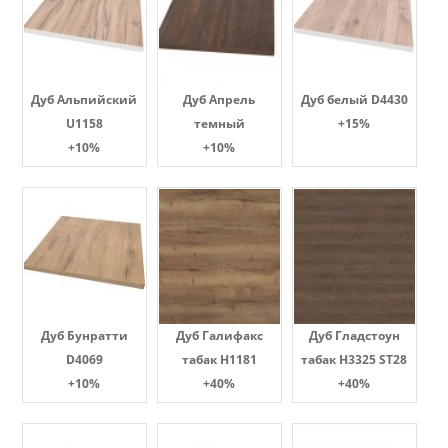
Дуб Альпийский
Дуб Апрель
Дуб белый D4430
U1158
темный
+15%
+10%
+10%
Дуб Бунратти
Дуб Галифакс
Дуб Гладстоун
D4069
табак Н1181
табак H3325 ST28
+10%
+40%
+40%