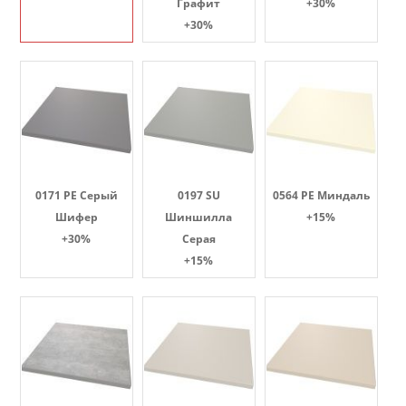
Графит
+30%
+30%
0171 PE Серый
0197 SU
0564 PE Миндаль
Шифер
Шиншилла
+15%
+30%
Серая
+15%