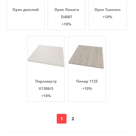
Орех донской
Орех Ликата
Орех Тьеполо
D4087
+10%
+10%
Перламутр
Пикар 1125
U1306/S
+10%
+10%
1
2