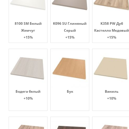
8100 SM Белый
K096 SU Глиняный
K358 PW Дуб
Жемчуг
Серый
Кастелло Медовый
+15%
+15%
+15%
Бодега белый
Бук
Ваниль
+10%
+10%