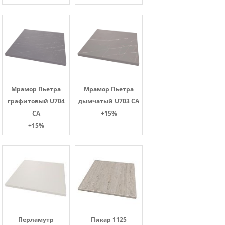
Мрамор Пьетра
Мрамор Пьетра
графитовый U704
дымчатый U703 CA
CA
+15%
+15%
Перламутр
Пикар 1125