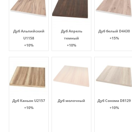
Дуб Альпийский
Дуб Апрель
Дуб белый D4430
U1158
темный
+15%
+10%
+10%
Дуб Каньон U2157
Дуб молочный
Дуб Сонома D8129
+10%
+10%