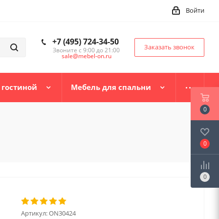
Войти
+7 (495) 724-34-50
Заказать звонок
Звоните с 9:00 до 21:00
sale@mebel-on.ru
 гостиной
Мебель для спальни
0
0
0
Артикул:
ON30424