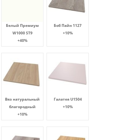
Белый Премиум
Боб Пайн 1127
W1000 ST9
+10%
+40%
Вяз натуральный
Галатея U1504
благородный
+10%
+10%