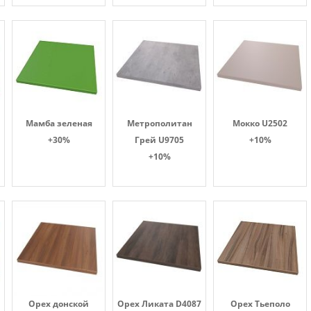
Мамба зеленая
Метрополитан
Мокко U2502
+30%
Грей U9705
+10%
+10%
Орех донской
Орех Ликата D4087
Орех Тьеполо