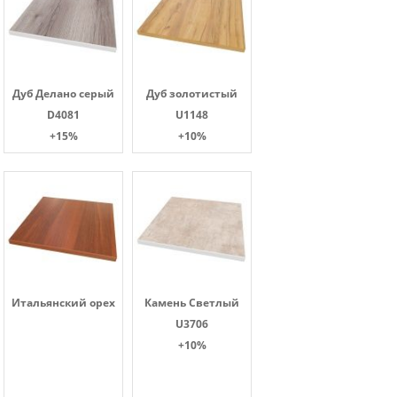
Дуб Делано серый
Дуб золотистый
D4081
U1148
+15%
+10%
Итальянский орех
Камень Светлый
U3706
+10%