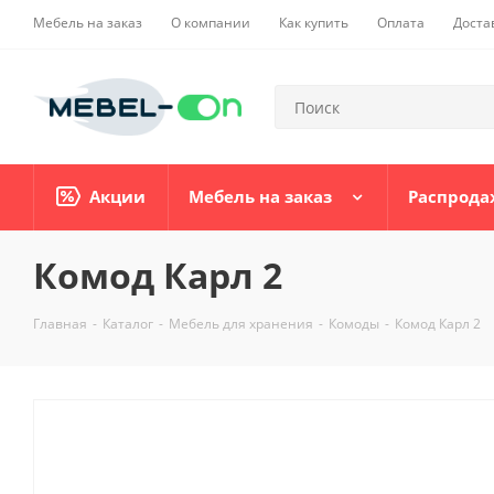
Мебель на заказ
О компании
Как купить
Оплата
Доста
Акции
Мебель на заказ
Распрода
Комод Карл 2
Главная
-
Каталог
-
Мебель для хранения
-
Комоды
-
Комод Карл 2