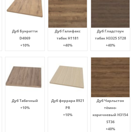
Дуб Бунратти
Дуб Галифакс
Дуб Гладстоун
D4069
табак Н1181
табак H3325 ST28
+10%
+40%
+40%
Дуб Табачный
Дуб феррара 8921
Дуб Чарльстон
+10%
PR
тёмно-
+10%
коричневый H3154
ST36
+40%