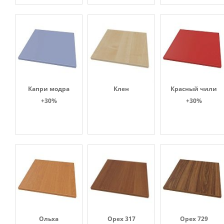
Капри модра
Клен
Красный чили
+30%
+30%
Ольха
Орех 317
Орех 729