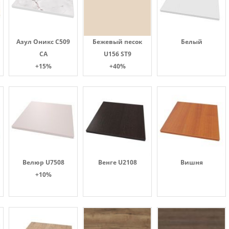
Азул Оникс С509
Бежевый песок
Белый
СА
U156 ST9
+15%
+40%
Велюр U7508
Венге U2108
Вишня
+10%