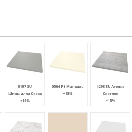
0197 SU
0564 PE Миндаль
4298 SU Ателье
Шиншилла Серая
+15%
Светлое
+15%
+15%