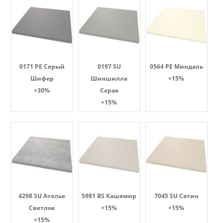
0171 PE Серый
0197 SU
0564 PE Миндаль
Шифер
Шиншилла
+15%
+30%
Серая
+15%
4298 SU Ателье
5981 BS Кашемир
7045 SU Сатин
Светлое
+15%
+15%
+15%