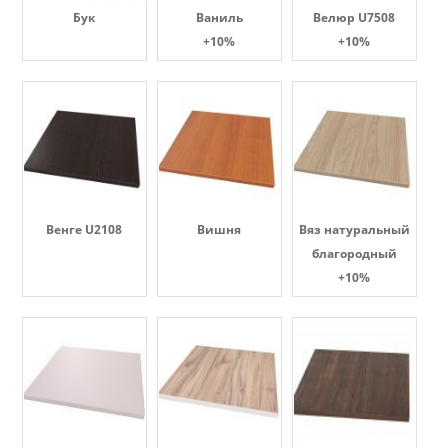
Бук
Ваниль
Велюр U7508
+10%
+10%
Венге U2108
Вишня
Вяз натуральный
благородный
+10%