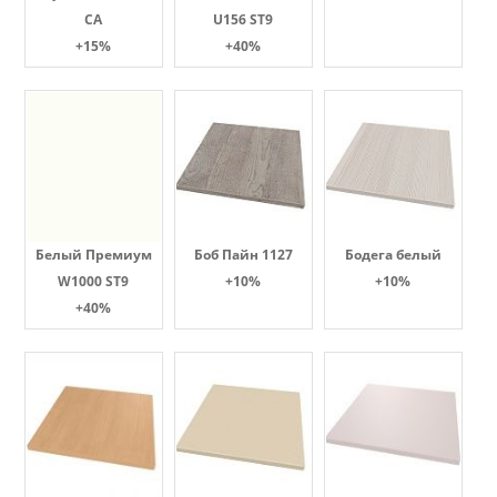
СА
U156 ST9
+15%
+40%
Белый Премиум
Боб Пайн 1127
Бодега белый
W1000 ST9
+10%
+10%
+40%