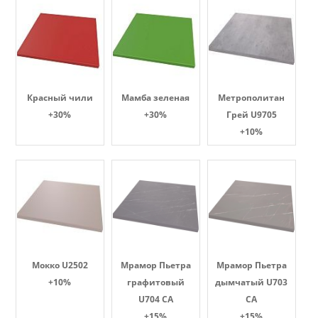
Красный чили
Мамба зеленая
Метрополитан
+30%
+30%
Грей U9705
+10%
Мокко U2502
Мрамор Пьетра
Мрамор Пьетра
+10%
графитовый
дымчатый U703
U704 CA
CA
+15%
+15%