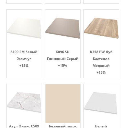
8100 SM Белый
K096 SU
K358 PW Дуб
Жемчуг
Глиняный Серый
Кастелло
+15%
+15%
Медовый
+15%
Азул Оникс С509
Бежевый песок
Белый