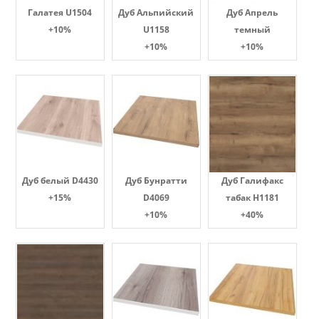
Галатея U1504
Дуб Альпийский
Дуб Апрель
+10%
U1158
темный
+10%
+10%
Дуб белый D4430
Дуб Бунратти
Дуб Галифакс
+15%
D4069
табак Н1181
+10%
+40%