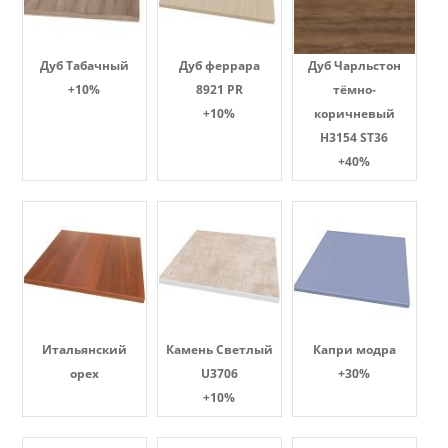
Дуб Табачный
Дуб феррара
Дуб Чарльстон
+10%
8921 PR
тёмно-
+10%
коричневый
H3154 ST36
+40%
Итальянский
Камень Светлый
Капри модра
орех
U3706
+30%
+10%