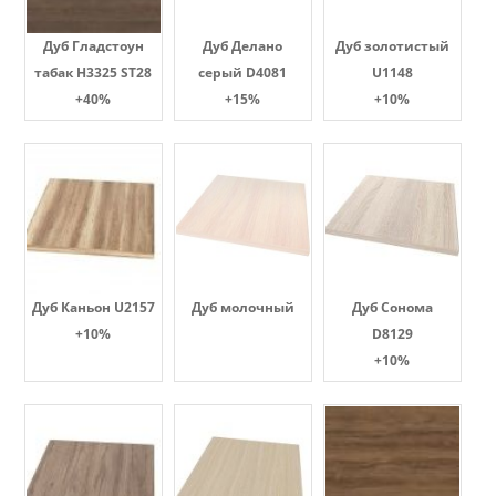
Дуб Гладстоун
Дуб Делано
Дуб золотистый
табак H3325 ST28
серый D4081
U1148
+40%
+15%
+10%
Дуб Каньон U2157
Дуб молочный
Дуб Сонома
+10%
D8129
+10%