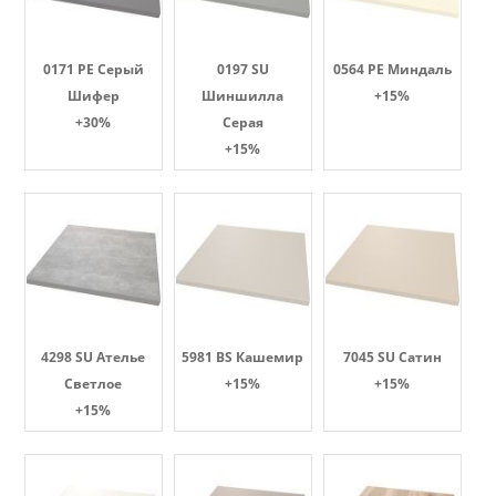
0171 PE Серый
0197 SU
0564 PE Миндаль
Шифер
Шиншилла
+15%
+30%
Серая
+15%
4298 SU Ателье
5981 BS Кашемир
7045 SU Сатин
Светлое
+15%
+15%
+15%