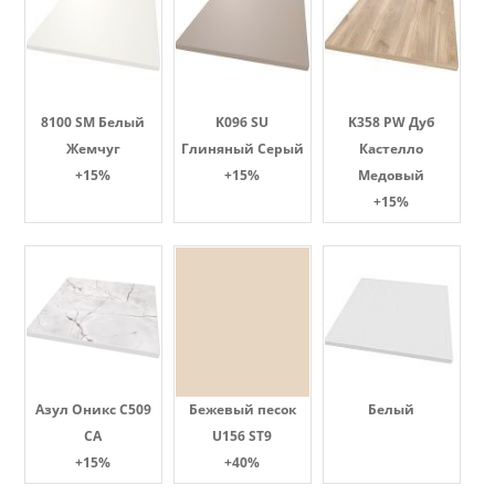
8100 SM Белый
K096 SU
K358 PW Дуб
Жемчуг
Глиняный Серый
Кастелло
+15%
+15%
Медовый
+15%
Азул Оникс С509
Бежевый песок
Белый
СА
U156 ST9
+15%
+40%