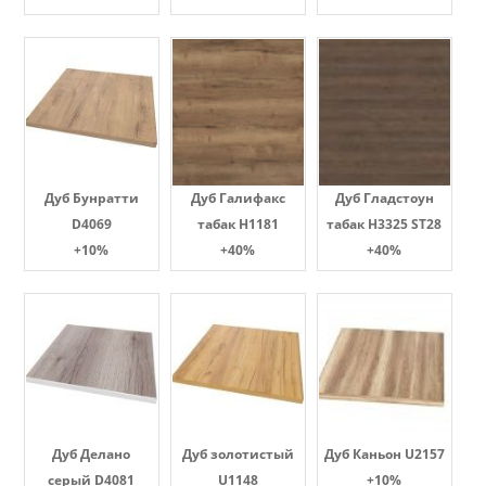
Дуб Бунратти
Дуб Галифакс
Дуб Гладстоун
D4069
табак Н1181
табак H3325 ST28
+10%
+40%
+40%
Дуб Делано
Дуб золотистый
Дуб Каньон U2157
серый D4081
U1148
+10%