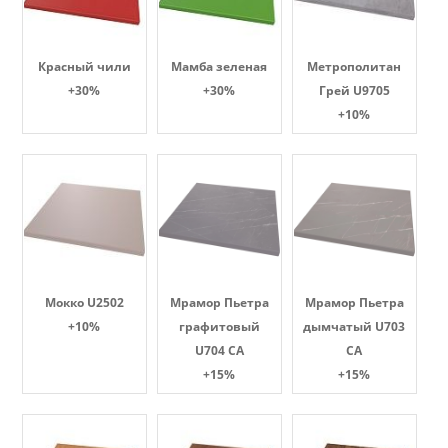
Красный чили
Мамба зеленая
Метрополитан
+30%
+30%
Грей U9705
+10%
Мокко U2502
Мрамор Пьетра
Мрамор Пьетра
+10%
графитовый
дымчатый U703
U704 CA
CA
+15%
+15%