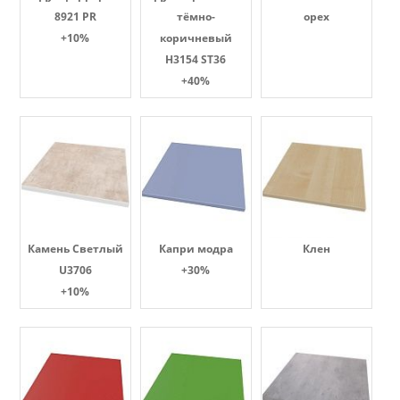
8921 PR
тёмно-
орех
+10%
коричневый
H3154 ST36
+40%
Камень Светлый
Капри модра
Клен
U3706
+30%
+10%