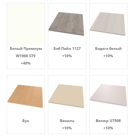
Белый Премиум
Боб Пайн 1127
Бодега белый
W1000 ST9
+10%
+10%
+40%
Бук
Ваниль
Велюр U7508
+10%
+10%