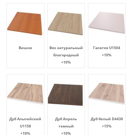
Вишня
Вяз натуральный
Галатея U1504
благородный
+10%
+10%
Дуб Альпийский
Дуб Апрель
Дуб белый D4430
U1158
темный
+15%
+10%
+10%