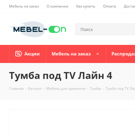
Мебель на заказ
О компании
Как купить
Оплата
Доста
Акции
Мебель на заказ
Распрода
Тумба под ТV Лайн 4
Главная
-
Каталог
-
Мебель для хранения
-
Тумбы
-
Тумба под ТV Ла