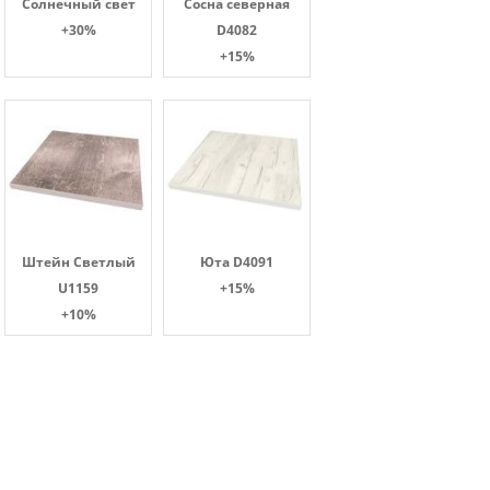
Солнечный свет
Сосна северная
+30%
D4082
+15%
Штейн Светлый
Юта D4091
U1159
+15%
+10%