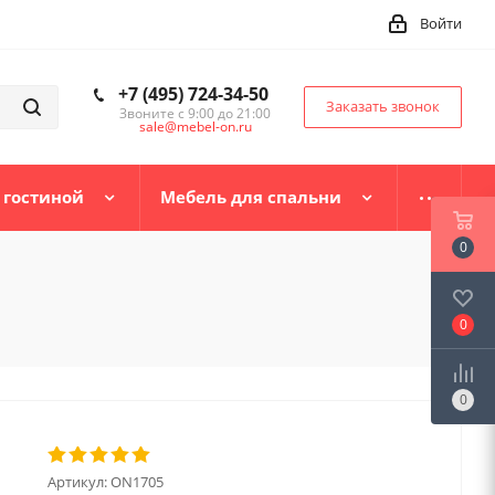
Войти
+7 (495) 724-34-50
Заказать звонок
Звоните с 9:00 до 21:00
sale@mebel-on.ru
 гостиной
Мебель для спальни
0
0
0
Артикул:
ON1705