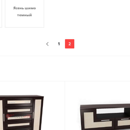
Ясень шимо
темный
1
2