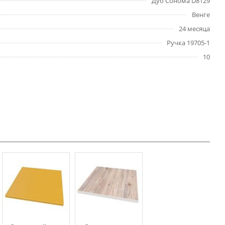
Дуб Сонома D8129
Венге
24 месяца
Ручка 19705-1
10