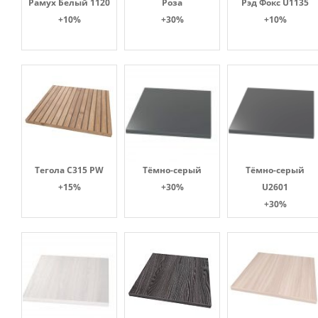
Рамух Белый 1120
Роза
Рэд Фокс U1135
+10%
+30%
+10%
Тегола С315 PW
Тёмно-серый
Тёмно-серый
+15%
+30%
U2601
+30%