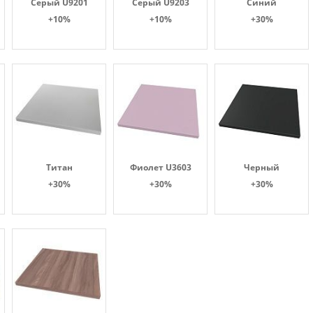
Серый U9201
Серый U9203
Синий
+10%
+10%
+30%
Титан
Фиолет U3603
Черный
+30%
+30%
+30%