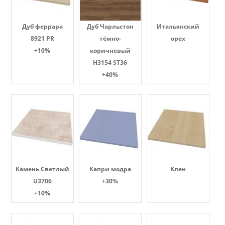
Дуб феррара
Дуб Чарльстон
Итальянский
8921 PR
тёмно-
орех
+10%
коричневый
H3154 ST36
+40%
Камень Светлый
Капри модра
Клен
U3706
+30%
+10%