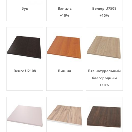
Бук
Ваниль
Велюр U7508
+10%
+10%
Венге U2108
Вишня
Вяз натуральный
благородный
+10%