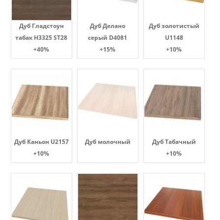
Дуб Гладстоун
Дуб Делано
Дуб золотистый
табак H3325 ST28
серый D4081
U1148
+40%
+15%
+10%
Дуб Каньон U2157
Дуб молочный
Дуб Табачный
+10%
+10%