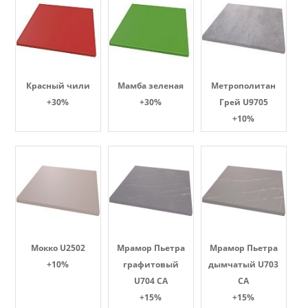
Красный чили
Мамба зеленая
Метрополитан
+30%
+30%
Грей U9705
+10%
Мокко U2502
Мрамор Пьетра
Мрамор Пьетра
+10%
графитовый
дымчатый U703
U704 CA
CA
+15%
+15%