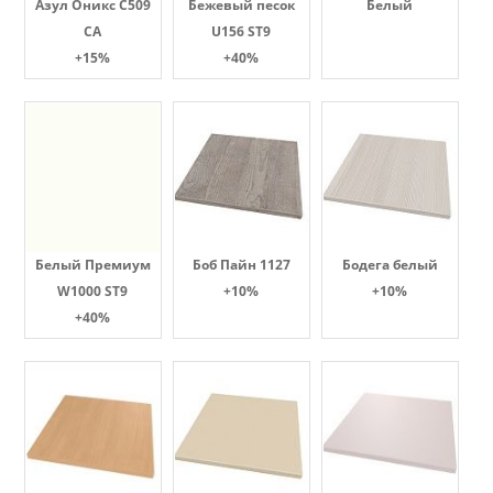
Азул Оникс С509
Бежевый песок
Белый
СА
U156 ST9
+15%
+40%
Белый Премиум
Боб Пайн 1127
Бодега белый
W1000 ST9
+10%
+10%
+40%