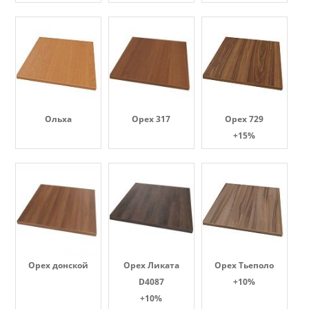
Ольха
Орех 317
Орех 729
+15%
Орех донской
Орех Ликата
Орех Тьеполо
D4087
+10%
+10%