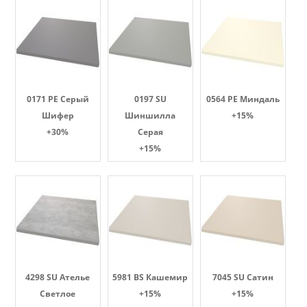
0171 PE Серый
0197 SU
0564 PE Миндаль
Шифер
Шиншилла
+15%
+30%
Серая
+15%
4298 SU Ателье
5981 BS Кашемир
7045 SU Сатин
Светлое
+15%
+15%