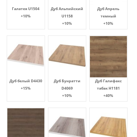
Галатея U1504
Дуб Альпийский
Дуб Апрель
+10%
U1158
темный
+10%
+10%
Дуб белый D4430
Дуб Бунратти
Дуб Галифакс
+15%
D4069
табак Н1181
+10%
+40%