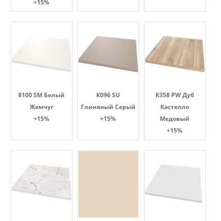
+15%
8100 SM Белый
K096 SU
K358 PW Дуб
Жемчуг
Глиняный Серый
Кастелло
+15%
+15%
Медовый
+15%