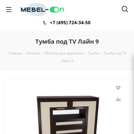
+7 (495) 724-34-50
Тумба под ТV Лайн 9
Главная
-
Каталог
-
Мебель для хранения
-
Тумбы
-
Тумба под ТV
Лайн 9