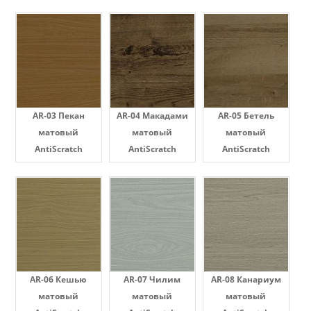
AR-03 Пекан
AR-04 Макадами
AR-05 Бетель
матовый
матовый
матовый
AntiScratch
AntiScratch
AntiScratch
AR-06 Кешью
AR-07 Чилим
AR-08 Канариум
матовый
матовый
матовый