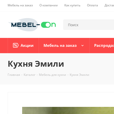
Мебель на заказ
О компании
Как купить
Оплата
Доста
Акции
Мебель на заказ
Распрода
Кухня Эмили
Главная
-
Каталог
-
Мебель для кухни
-
Кухня Эмили