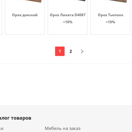
Орех донской
Орех Ликата D4087
Орех Тьеполо
+10%
+10%
1
2
алог товаров
ии
Мебель на заказ