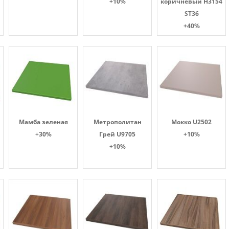
+10%
коричневый H3154
ST36
+40%
Мамба зеленая
Метрополитан
Мокко U2502
+30%
Грей U9705
+10%
+10%