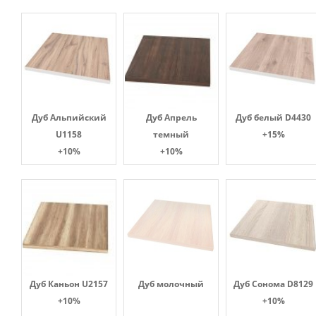
Дуб Альпийский
Дуб Апрель
Дуб белый D4430
U1158
темный
+15%
+10%
+10%
Дуб Каньон U2157
Дуб молочный
Дуб Сонома D8129
+10%
+10%