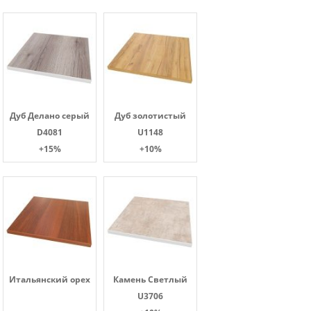
Дуб Делано серый
Дуб золотистый
D4081
U1148
+15%
+10%
Итальянский орех
Камень Светлый
U3706