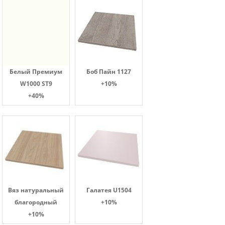
Белый Премиум
Боб Пайн 1127
W1000 ST9
+10%
+40%
Вяз натуральный
Галатея U1504
благородный
+10%
+10%