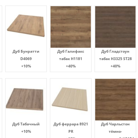
Дуб Бунратти
Дуб Галифакс
Дуб Гладстоун
D4069
табак Н1181
табак H3325 ST28
+10%
+40%
+40%
Дуб Табачный
Дуб феррара 8921
Дуб Чарльстон
+10%
PR
тёмно-