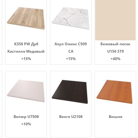
K358 PW Дуб
Азул Оникс С509
Бежевый песок
Кастелло Медовый
СА
U156 ST9
+15%
+15%
+40%
Велюр U7508
Венге U2108
Вишня
+10%