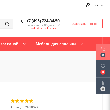
Войти
+7 (495) 724-34-50
Заказать звонок
Звоните с 9:00 до 21:00
sale@mebel-on.ru
 гостиной
Мебель для спальни
0
0
0
Артикул:
ON38099