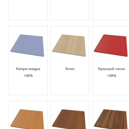
Капри модра
Клен
Красный чили
+30%
+30%