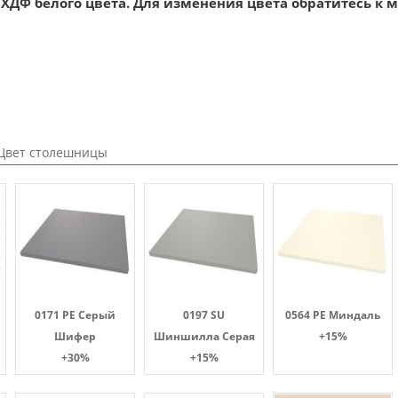
ХДФ белого цвета. Для изменения цвета обратитесь к 
Цвет столешницы
0171 PE Серый
0197 SU
0564 PE Миндаль
Шифер
Шиншилла Серая
+15%
+30%
+15%