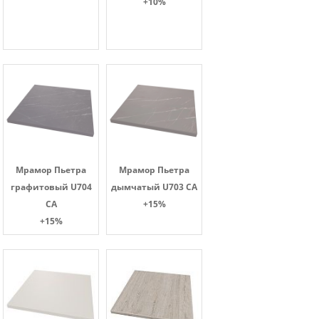
+10%
Мрамор Пьетра
Мрамор Пьетра
графитовый U704
дымчатый U703 CA
CA
+15%
+15%