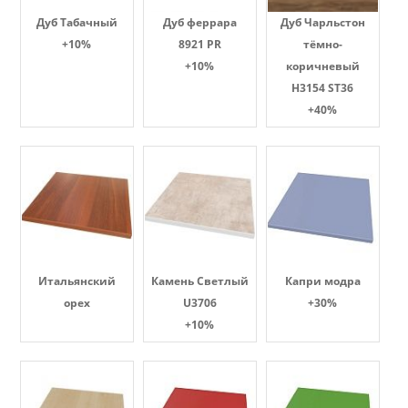
Дуб Табачный
Дуб феррара
Дуб Чарльстон
+10%
8921 PR
тёмно-
+10%
коричневый
H3154 ST36
+40%
Итальянский
Камень Светлый
Капри модра
орех
U3706
+30%
+10%