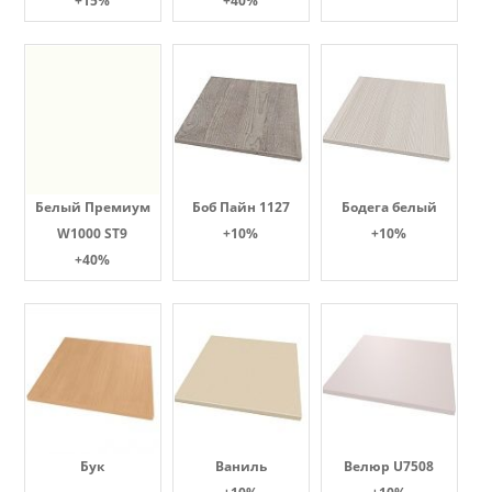
+15%
+40%
Белый Премиум
Боб Пайн 1127
Бодега белый
W1000 ST9
+10%
+10%
+40%
Бук
Ваниль
Велюр U7508