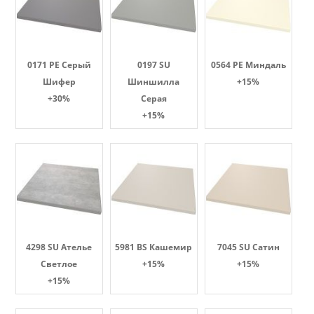
0171 PE Серый
0197 SU
0564 PE Миндаль
Шифер
Шиншилла
+15%
+30%
Серая
+15%
4298 SU Ателье
5981 BS Кашемир
7045 SU Сатин
Светлое
+15%
+15%
+15%