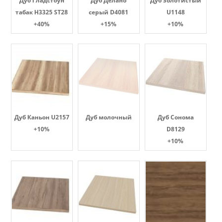
Дуб Гладстоун
Дуб Делано
Дуб золотистый
табак H3325 ST28
серый D4081
U1148
+40%
+15%
+10%
Дуб Каньон U2157
Дуб молочный
Дуб Сонома
+10%
D8129
+10%