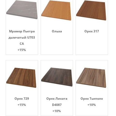
Мрамор Пьетра
Ольха
Орех 317
дымчатый U703
CA
+15%
Орех 729
Орех Ликата
Орех Тьеполо
+15%
D4087
+10%
+10%