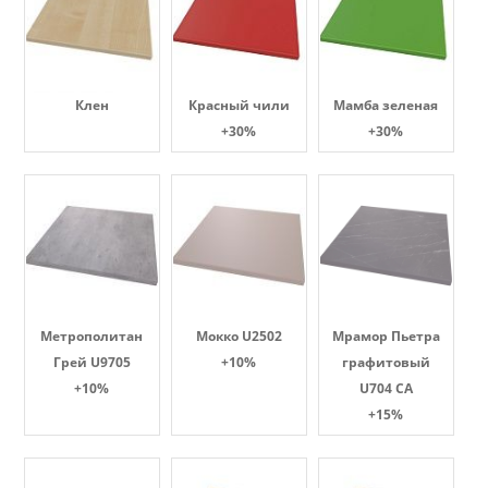
Клен
Красный чили
Мамба зеленая
+30%
+30%
Метрополитан
Мокко U2502
Мрамор Пьетра
Грей U9705
+10%
графитовый
+10%
U704 CA
+15%