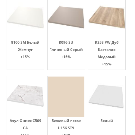
8100 SM Белый
K096 SU
K358 PW Дуб
Жемчуг
Глиняный Серый
Кастелло
+15%
+15%
Медовый
+15%
Азул Оникс С509
Бежевый песок
Белый
СА
U156 ST9