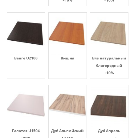
+10%
+10%
Венге U2108
Вишня
Вяз натуральный
благородный
+10%
Галатея U1504
Дуб Альпийский
Дуб Апрель